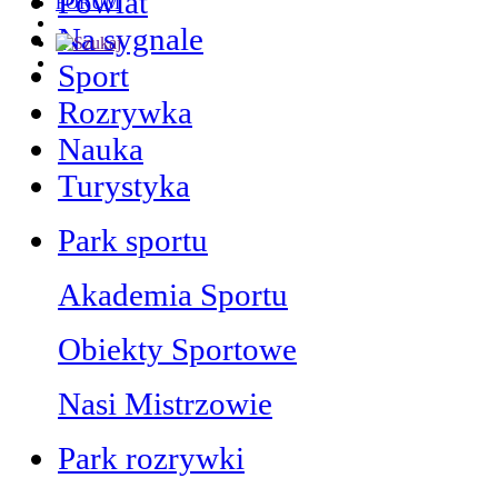
Powiat
FORUM
Na sygnale
Sport
Rozrywka
Nauka
Turystyka
Park sportu
Akademia Sportu
Obiekty Sportowe
Nasi Mistrzowie
Park rozrywki