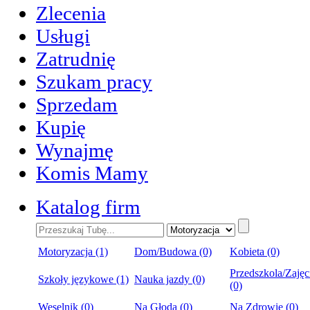
Zlecenia
Usługi
Zatrudnię
Szukam pracy
Sprzedam
Kupię
Wynajmę
Komis Mamy
Katalog firm
Motoryzacja (1)
Dom/Budowa (0)
Kobieta (0)
Przedszkola/Zajęc
Szkoły językowe (1)
Nauka jazdy (0)
(0)
Weselnik (0)
Na Głoda (0)
Na Zdrowie (0)