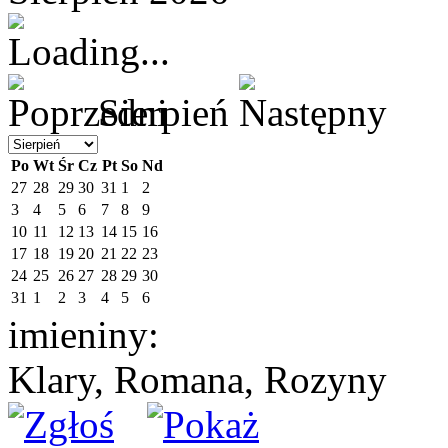
Sierpień
Po
Wt
Śr
Cz
Pt
So
Nd
27
28
29
30
31
1
2
3
4
5
6
7
8
9
10
11
12
13
14
15
16
17
18
19
20
21
22
23
24
25
26
27
28
29
30
31
1
2
3
4
5
6
imieniny:
Klary, Romana, Rozyny