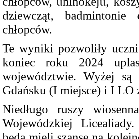
chłopców, unihokeju, kosz
dziewcząt, badmintonie 
chłopców.
Te wyniki pozwoliły uczn
koniec roku 2024 upla
województwie. Wyżej s
Gdańsku (I miejsce) i I LO 
Niedługo ruszy wiosenn
Wojewódzkiej Licealiady
będą mieli szanse na kolej