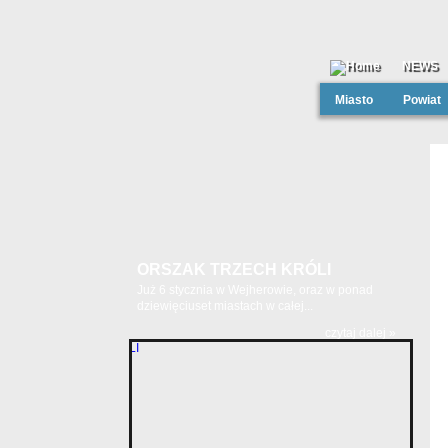
NEWS
Miasto
Powiat
ORSZAK TRZECH KRÓLI
Już 6 stycznia w Wejherowie, oraz w ponad
dziewięciuset miastach w całej...
czytaj dalej »