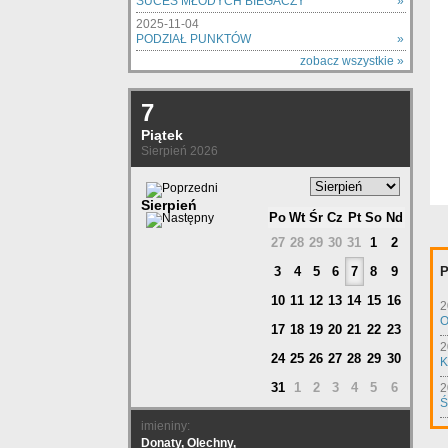
SUCES MŁODYCH BIEGACZY
»
2025-11-04
PODZIAŁ PUNKTÓW
»
zobacz wszystkie »
7
Piątek
Sierpień 2026
Sierpień
Po
Wt
Śr
Cz
Pt
So
Nd
27
28
29
30
31
1
2
3
4
5
6
7
8
9
P
10
11
12
13
14
15
16
2
O
17
18
19
20
21
22
23
2
24
25
26
27
28
29
30
K
31
1
2
3
4
5
6
2
Ś
imieniny:
Donaty, Olechny,