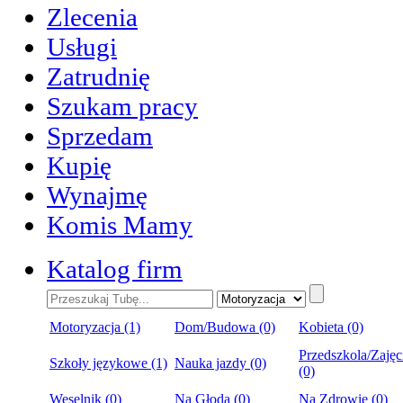
Zlecenia
Usługi
Zatrudnię
Szukam pracy
Sprzedam
Kupię
Wynajmę
Komis Mamy
Katalog firm
Motoryzacja (1)
Dom/Budowa (0)
Kobieta (0)
Przedszkola/Zajęc
Szkoły językowe (1)
Nauka jazdy (0)
(0)
Weselnik (0)
Na Głoda (0)
Na Zdrowie (0)