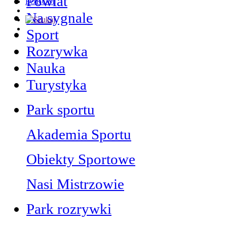
Powiat
FORUM
Na sygnale
Sport
Rozrywka
Nauka
Turystyka
Park sportu
Akademia Sportu
Obiekty Sportowe
Nasi Mistrzowie
Park rozrywki