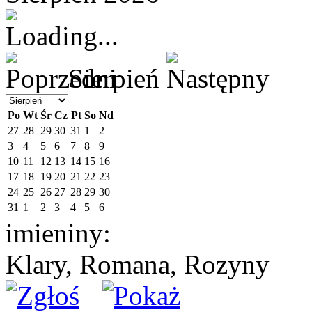
Sierpień
Po
Wt
Śr
Cz
Pt
So
Nd
27
28
29
30
31
1
2
3
4
5
6
7
8
9
10
11
12
13
14
15
16
17
18
19
20
21
22
23
24
25
26
27
28
29
30
31
1
2
3
4
5
6
imieniny:
Klary, Romana, Rozyny