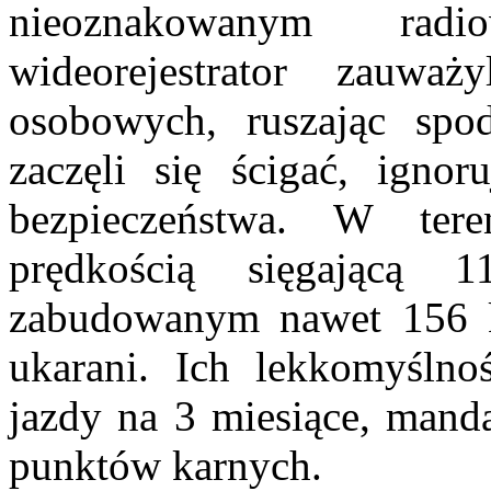
nieoznakowanym ra
wideorejestrator zauwa
osobowych, ruszając spod 
zaczęli się ścigać, igno
bezpieczeństwa. W ter
prędkością sięgającą
zabudowanym nawet 156 km
ukarani. Ich lekkomyślno
jazdy na 3 miesiące, mand
punktów karnych.