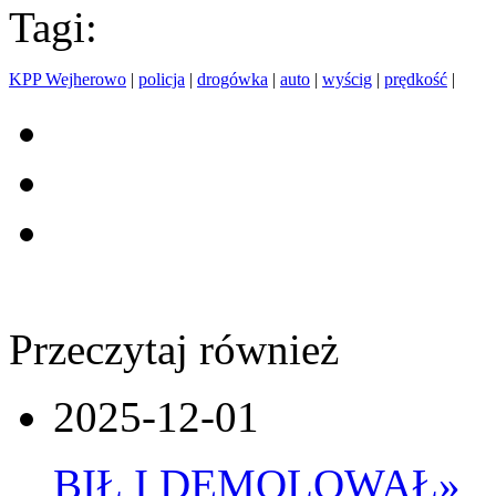
Tagi:
KPP Wejherowo
|
policja
|
drogówka
|
auto
|
wyścig
|
prędkość
|
Przeczytaj również
2025-12-01
BIŁ I DEMOLOWAŁ
»