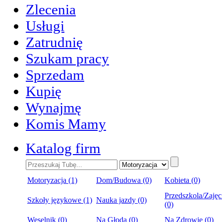
Zlecenia
Usługi
Zatrudnię
Szukam pracy
Sprzedam
Kupię
Wynajmę
Komis Mamy
Katalog firm
Motoryzacja (1)
Dom/Budowa (0)
Kobieta (0)
Przedszkola/Zajęc
Szkoły językowe (1)
Nauka jazdy (0)
(0)
Weselnik (0)
Na Głoda (0)
Na Zdrowie (0)