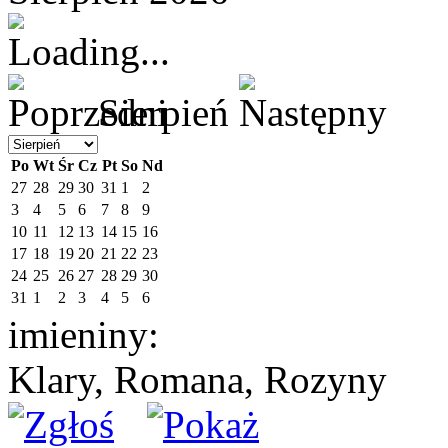
Sierpień
Po
Wt
Śr
Cz
Pt
So
Nd
27
28
29
30
31
1
2
3
4
5
6
7
8
9
10
11
12
13
14
15
16
17
18
19
20
21
22
23
24
25
26
27
28
29
30
31
1
2
3
4
5
6
imieniny:
Klary, Romana, Rozyny