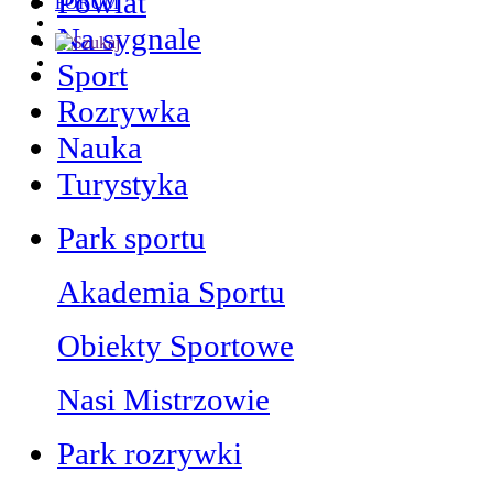
Powiat
FORUM
Na sygnale
Sport
Rozrywka
Nauka
Turystyka
Park sportu
Akademia Sportu
Obiekty Sportowe
Nasi Mistrzowie
Park rozrywki