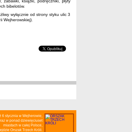
, zabawki, książki, podręczniki, płyty
ch bibelotów.
liwy wyłącznie od strony styku ulic 3
ii Wejherowskiej).
ż 6 stycznia w Wejherowie,
raz w ponad dziewięciuset
miastach w całej Polsce,
ejdzie Orszak Trzech Króli.