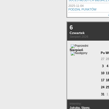
SUCES MŁODYCH BIEGACZ
2025-11-04
PODZIAŁ PUNKTÓW
6
Czwartek
Sierpień 2026
Sierpień
Po
W
27
2
3
4
10
1
17
1
24
2
31
1
imieniny:
Jakuba, Sławy,