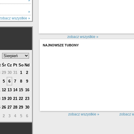
Y
»
»
zobacz wszystkie »
zobacz wszystkie »
NAJNOWSZE TUBONY
t
Śr
Cz
Pt
So
Nd
8
29
30
31
1
2
5
6
7
8
9
1
12
13
14
15
16
8
19
20
21
22
23
5
26
27
28
29
30
zobacz wszystkie »
zobacz w
2
3
4
5
6