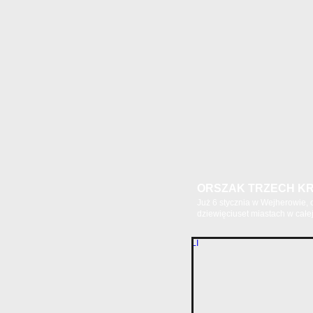
ORSZAK TRZECH KR
Już 6 stycznia w Wejherowie,
dziewięciuset miastach w całej.