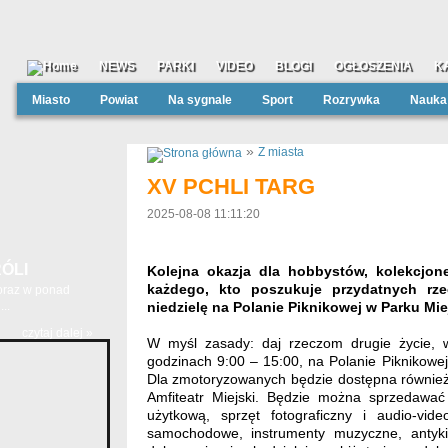
NEWS
PARKI
VIDEO
BLOGI
OGŁOSZENIA
K
Miasto
Powiat
Na sygnale
Sport
Rozrywka
Nauka
»
Z miasta
XV PCHLI TARG
2025-08-08 11:11:20
ÓLI
Kolejna okazja dla hobbystów, kolekcjone
każdego, kto poszukuje przydatnych rzec
 oraz w ponad
..
niedzielę na Polanie Piknikowej w Parku Mie
czytaj dalej »
W myśl zasady: daj rzeczom drugie życie, w
godzinach 9:00 – 15:00, na Polanie Piknikowej
Dla zmotoryzowanych będzie dostępna również
Amfiteatr Miejski. Będzie można sprzedawać
użytkową, sprzęt fotograficzny i audio-vid
samochodowe, instrumenty muzyczne, antyki,