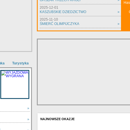
ORSZAK TRZECH KRÓLI
»
Has
2025-12-01
KASZUBSKIE DZIEDZICTWO
»
2025-11-10
ŚMIERĆ OLIMPIJCZYKA
»
uka
Turystyka
»
»
NAJNOWSZE OKAZJE