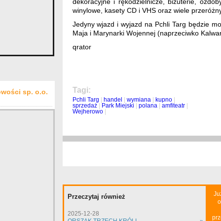
dekoracyjne i rękodzielnicze, biżuterie, ozdoby
winylowe, kasety CD i VHS oraz wiele przeróżny
Jedyny wjazd i wyjazd na Pchli Targ będzie moż
Maja i Marynarki Wojennej (naprzeciwko Kalwar
qrator
Tagi:
wości sp. o.o.
Pchli Targ
|
handel
|
wymiana
|
kupno
|
sprzedaż
|
Park Miejski
|
polana
|
amfiteatr
|
Wejherowo
|
Ju
Przeczytaj również
o
2025-12-28
prz