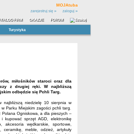
MOJAtuba
»
»
zarejestruj się
zaloguj
ATALOG FIRM
OKAZJE
FORUM
Turystyka
rów, miłośników staroci oraz dla
zy z drugiej ręki. W najbliższą
jskim odbędzie się Pchli Targ.
 najbliższą niedzielę 10 sierpnia w
 w Parku Miejskim zagości pchli targ.
 Polana Ogniskowa, a dla pieszych –
 i kupować sprzęt AGD, elektronikę
eo, akcesoria wędkarskie, sportowe,
 ceramikę, meble, odzież, artykuły