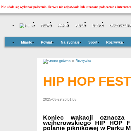
Nie udało się wykonać polecenia. Serwer nie odpowiada lub utracono połączenie z internete
NEWS
PARKI
VIDEO
BLOGI
OGŁOSZENI
Miasto
Powiat
Na sygnale
Sport
Rozrywka
»
Rozrywka
HIP HOP FEST
2025-08-29 20:01:08
Koniec wakacji oznacza s
wejherowskiego HIP HOP FE
polanie piknikowej w Parku Mi