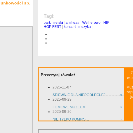
hunkowości sp.
Tagi:
park miejski
|
amfiteatr
|
Wejherowo
|
HIP
HOP FEST
|
koncert
|
muzyka
|
Z
Przeczytaj również
wto
2025-11-07
Muz
zap
ŚPIEWNIE DLA NIEPODLEGŁEJ
»
j
2025-09-29
FILMOWE MUZEUM
»
2025-09-26
NIE TYLKO KOMIKS…
»