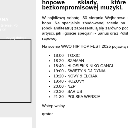
hopowe składy, które
bezkompromisowej muzyki.
W najbliższą sobotę, 30 sierpnia Wejherowo
ANA
hopu. Na specjalnie zbudowanej scenie na p
terenie. Po
(obok amfiteatru) zaprezentują się zarówno poc
 KS...
artyści, jak i goście specjalni - Sarius oraz Po
czytaj dalej »
rapowej.
Na scenie WWO HIP HOP FEST 2025 pojawią si
18:00 - TOXIC
18:20 - SZAMAN
18:40 - HLOSIEK & NIKO GANGI
19:00 - ŚWIĘTY & DJ DYNIA
19:20 - NOVY & ELCIAK
19:40 - ROZOVY
20:00 - NZP
20:30 - SARIUS
21:30 - POLSKA WERSJA
Wstęp wolny.
qrator