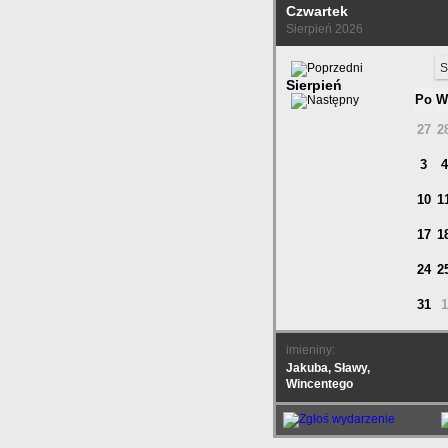
Czwartek
Sierpień 2026
S
Sierpień
Po
W
27
2
3
4
10
1
17
1
24
2
31
1
imieniny:
Jakuba, Sławy,
Wincentego