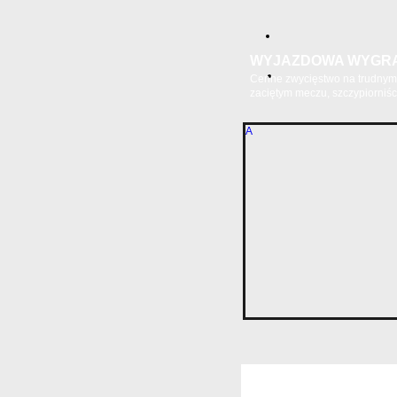
WYJAZDOWA WYGR
Cenne zwycięstwo na trudnym 
zaciętym meczu, szczypiorniści