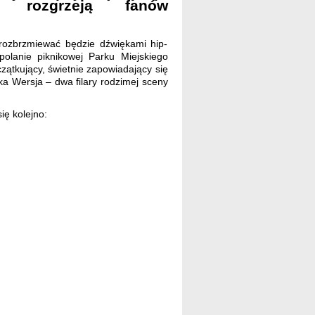
 rozgrzeją fanów
 rozbrzmiewać będzie dźwiękami hip-
olanie piknikowej Parku Miejskiego
zątkujący, świetnie zapowiadający się
lska Wersja – dwa filary rodzimej sceny
ę kolejno: