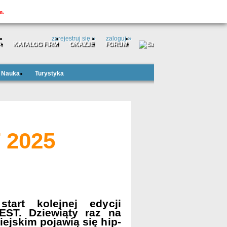
m.
MOJAtuba
»
»
zarejestruj się
zaloguj
A
KATALOG FIRM
OKAZJE
FORUM
Nauka
Turystyka
 2025
tart kolejnej edycji
ST. Dziewiąty raz na
ejskim pojawią się hip-