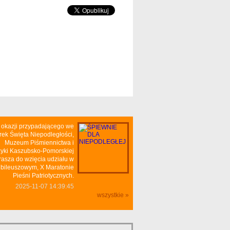
 okazji przypadającego we
rek Święta Niepodległości,
Muzeum Piśmiennictwa i
yki Kaszubsko-Pomorskiej
rasza do wzięcia udziału w
ubileuszowym, X Maratonie
Pieśni Patriotycznych.
2025-11-07 14:39:45
wszystkie »