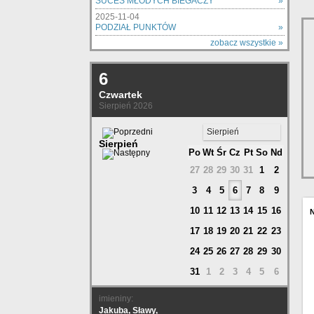
SUCES MŁODYCH BIEGACZY
»
2025-11-04
PODZIAŁ PUNKTÓW
»
zobacz wszystkie »
6
Czwartek
Sierpień 2026
Sierpień
Sierpień
Po
Wt
Śr
Cz
Pt
So
Nd
27
28
29
30
31
1
2
3
4
5
6
7
8
9
10
11
12
13
14
15
16
17
18
19
20
21
22
23
24
25
26
27
28
29
30
31
1
2
3
4
5
6
imieniny:
Jakuba, Sławy,