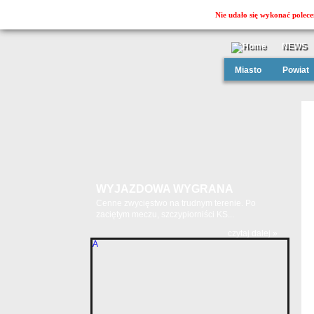
Nie udało się wykonać polece
NEWS
Miasto
Powiat
WYJAZDOWA WYGRANA
Cenne zwycięstwo na trudnym terenie. Po
zaciętym meczu, szczypiorniści KS...
czytaj dalej »