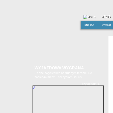
NEWS
Miasto
Powiat
WYJAZDOWA WYGRANA
Cenne zwycięstwo na trudnym terenie. Po
zaciętym meczu, szczypiorniści KS...
czytaj dalej »