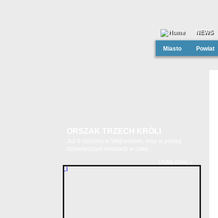
NEWS
Miasto
Powiat
ORSZAK TRZECH KRÓLI
Już 6 stycznia w Wejherowie, oraz w ponad
dziewięciuset miastach w całej...
czytaj dalej »