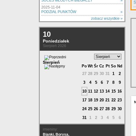
SUCES MŁODYCH BIEGACZY
»
Ś
2025-11-04
PODZIAŁ PUNKTÓW
»
zobacz wszystkie »
10
Poniedziałek
Sierpień 2026
Sierpień
Po
Wt
Śr
Cz
Pt
So
Nd
27
28
29
30
31
1
2
3
4
5
6
7
8
9
10
11
12
13
14
15
16
17
18
19
20
21
22
23
24
25
26
27
28
29
30
31
1
2
3
4
5
6
imieniny:
Bianki, Borysa,