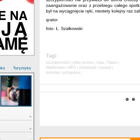
zaangażowanie oraz z przebiegu całego spotka
był na wyciągnięcie ręki, niestety kolejny raz za
qrator
foto: Ł. Szałkowski
Tagi:
szczypiorniści
|
piłka ręczna
|
I liga
|
Tytani
|
Wejherowo
|
MKS
|
Grudziądz
|
wyjazd
|
uka
Turystyka
porażka
|
przegrana
|
»
»