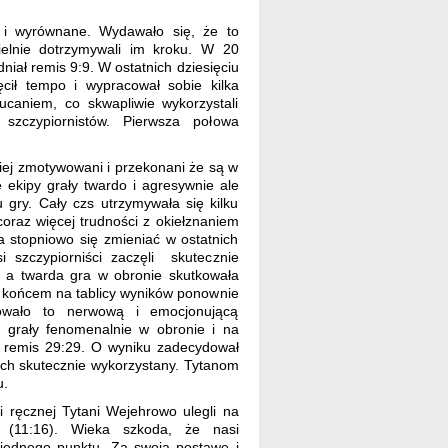
 i wyrównane. Wydawało się, że to
ielnie dotrzymywali im kroku. W 20
niał remis 9:9. W ostatnich dziesięciu
ił tempo i wypracował sobie kilka
ucaniem, co skwapliwie wykorzystali
 szczypiornistów. Pierwsza połowa
ziej zmotywowani i przekonani że są w
 ekipy grały twardo i agresywnie ale
 gry. Cały czs utrzymywała się kilku
oraz więcej trudności z okiełznaniem
a stopniowo się zmieniać w ostatnich
i szczypiorniści zaczęli skutecznie
e, a twarda gra w obronie skutkowała
 końcem na tablicy wyników ponownie
towało to nerwową i emocjonującą
y grały fenomenalnie w obronie i na
ł remis 29:29. O wyniku zadecydował
nich skutecznie wykorzystany. Tytanom
u.
ki ręcznej Tytani Wejehrowo ulegli na
 (11:16). Wieka szkoda, że nasi
 jednego punktu. Za swoją postawę i