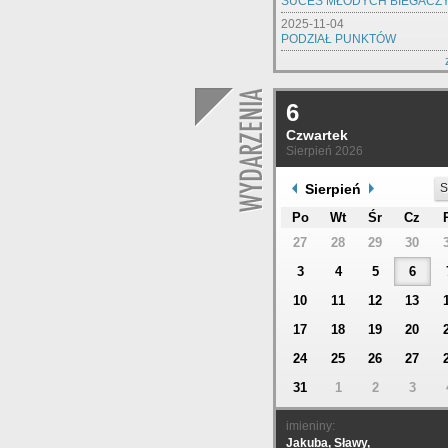
SUCES MŁODYCH BIEGACZ
2025-11-04
PODZIAŁ PUNKTÓW
6
Czwartek
Sierpień 2026
Sierpień
S
Po
Wt
Śr
Cz
27
28
29
30
3
4
5
6
10
11
12
13
17
18
19
20
24
25
26
27
31
1
2
3
imieniny:
Jakuba, Sławy,