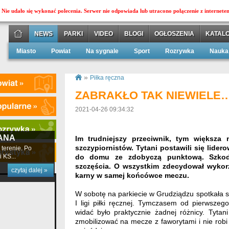
Nie udało się wykonać polecenia. Serwer nie odpowiada lub utracono połączenie z internete
NEWS
PARKI
VIDEO
BLOGI
OGŁOSZENIA
KATALO
Miasto
Powiat
Na sygnale
Sport
Rozrywka
Nauka
»
Piłka ręczna
ZABRAKŁO TAK NIEWIELE
2021-04-26 09:34:32
ANA
Im trudniejszy przeciwnik, tym większa 
szczypiornistów. Tytani postawili się lidero
terenie. Po
 KS...
do domu ze zdobyczą punktową. Szkod
szczęścia. O wszystkim zdecydował wykor
czytaj dalej »
karny w samej końcówce meczu.
W sobotę na parkiecie w Grudziądzu spotkała s
I ligi piłki ręcznej. Tymczasem od pierwsze
widać było praktycznie żadnej różnicy. Tytani
zmobilizować na mecze z faworytami i nie robi 