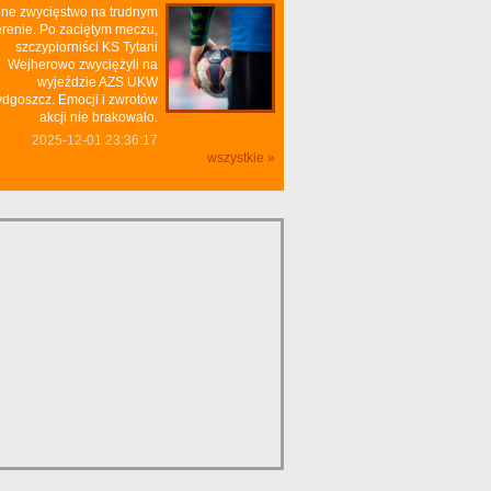
ne zwycięstwo na trudnym
erenie. Po zaciętym meczu,
szczypiorniści KS Tytani
Wejherowo zwyciężyli na
wyjeździe AZS UKW
dgoszcz. Emocji i zwrotów
akcji nie brakowało.
2025-12-01 23:36:17
wszystkie »