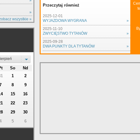
Y
»
Cen
Przeczytaj również
t
»
2025-12-01
zobacz wszystkie »
WYJAZDOWA WYGRANA
»
By
2025-11-10
ZWYCIĘSTWO TYTANÓW
»
2025-09-28
DWA PUNKTY DLA TYTANÓW
»
ierpień
Pt
So
Nd
31
1
2
7
8
9
14
15
16
21
22
23
28
29
30
4
5
6