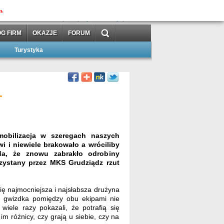
MOJAtuba
m.
»
»
zarejestruj się
zaloguj
G FIRM
OKAZJE
FORUM
Turystyka
…
mobilizacja w szeregach naszych
wi i niewiele brakowało a wróciliby
a, że znowu zabrakło odrobiny
zystany przez MKS Grudziądz rzut
ię najmocniejsza i najsłabsza drużyna
go gwizdka pomiędzy obu ekipami nie
 wiele razy pokazali, że potrafią się
im różnicy, czy grają u siebie, czy na