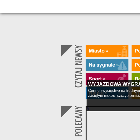
WYJAZDOWA WYGR
Cenne zwycięstwo na trudnym 
zaciętym meczu, szczypiorniści