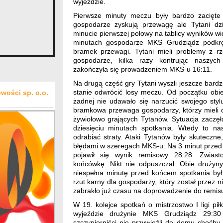
wyjeździe.
Pierwsze minuty meczu były bardzo zacięte
gospodarze zyskują przewagę ale Tytani dz
minucie pierwszej połowy na tablicy wyników wid
minutach gospodarze MKS Grudziądz podkręc
bramek przewagi. Tytani mieli problemy z rz
gospodarze, kilka razy kontrując naszych
zakończyła się prowadzeniem MKS-u 16:11.
Na drugą część gry Tytani wyszli jeszcze bard
stanie odwrócić losy meczu. Od początku obie
wości sp. o.o.
żadnej nie udawało się narzucić swojego stylu
bramkowa przewaga gospodarzy, którzy mieli c
żywiołowo grających Tytanów. Sytuacja zaczęł
dziesięciu minutach spotkania. Wtedy to nas
odrabiać straty. Ataki Tytanów były skuteczn
błędami w szeregach MKS-u. Na 3 minut przed
pojawił się wynik remisowy 28:28. Zwias
końcówkę. Nikt nie odpuszczał. Obie drużyn
niespełna minutę przed końcem spotkania by
rzut karny dla gospodarzy, który został przez 
zabrakło już czasu na doprowadzenie do remis
W 19. kolejce spotkań o mistrzostwo I ligi pił
wyjeździe drużynie MKS Grudziądz 29:30
szczypiorniści nie przywieźli do domu choćby