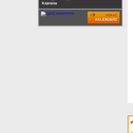
Kajetana
P