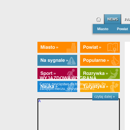
NEWS
PA
Miasto
Powiat
WYJAZDOWA WYGRANA
Cenne zwycięstwo na trudnym terenie. Po
zaciętym meczu, szczypiorniści KS...
czytaj dalej »