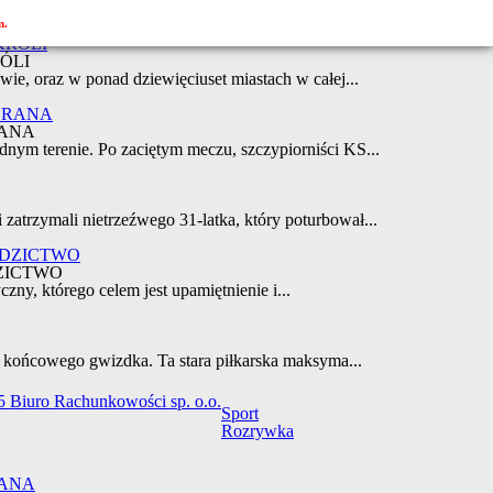
m.
ÓLI
wie, oraz w ponad dziewięciuset miastach w całej...
ANA
nym terenie. Po zaciętym meczu, szczypiorniści KS...
atrzymali nietrzeźwego 31-latka, który poturbował...
ZICTWO
czny, którego celem jest upamiętnienie i...
o końcowego gwizdka. Ta stara piłkarska maksyma...
 Biuro Rachunkowości sp. o.o.
Sport
Rozrywka
ANA