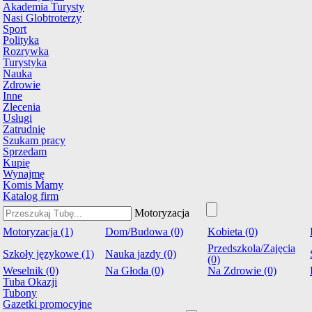
Akademia Turysty
Nasi Globtroterzy
Sport
Polityka
Rozrywka
Turystyka
Nauka
Zdrowie
Inne
Zlecenia
Usługi
Zatrudnię
Szukam pracy
Sprzedam
Kupię
Wynajmę
Komis Mamy
Katalog firm
Motoryzacja
Motoryzacja (1)
Dom/Budowa (0)
Kobieta (0)
Przedszkola/Zajęcia
Szkoły językowe (1)
Nauka jazdy (0)
(0)
Weselnik (0)
Na Głoda (0)
Na Zdrowie (0)
Tuba Okazji
Tubony
Gazetki promocyjne