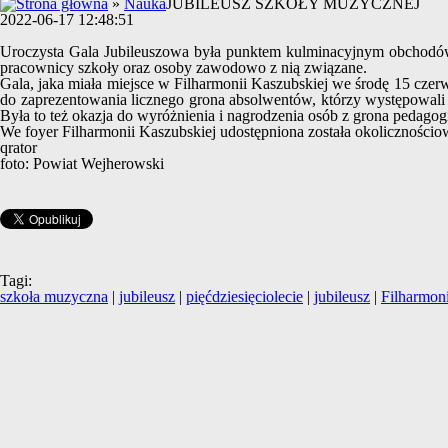
»
Nauka
JUBILEUSZ SZKOŁY MUZYCZNEJ
2022-06-17 12:48:51
Uroczysta Gala Jubileuszowa była punktem kulminacyjnym obchodów 5
pracownicy szkoły oraz osoby zawodowo z nią związane.
Gala, jaka miała miejsce w Filharmonii Kaszubskiej we środę 15 czer
do zaprezentowania licznego grona absolwentów, którzy występowali na
Była to też okazja do wyróżnienia i nagrodzenia osób z grona pedag
We foyer Filharmonii Kaszubskiej udostępniona została okoliczności
qrator
foto: Powiat Wejherowski
Tagi:
szkoła muzyczna
|
jubileusz
|
pięćdziesięciolecie
|
jubileusz
|
Filharmon