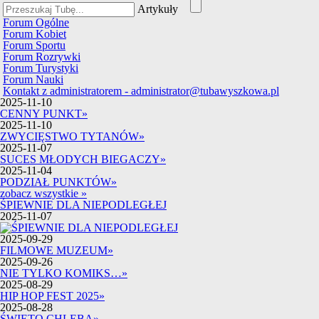
Artykuły
Forum Ogólne
Forum Kobiet
Forum Sportu
Forum Rozrywki
Forum Turystyki
Forum Nauki
Kontakt z administratorem - administrator@tubawyszkowa.pl
2025-11-10
CENNY PUNKT
»
2025-11-10
ZWYCIĘSTWO TYTANÓW
»
2025-11-07
SUCES MŁODYCH BIEGACZY
»
2025-11-04
PODZIAŁ PUNKTÓW
»
zobacz wszystkie »
ŚPIEWNIE DLA NIEPODLEGŁEJ
2025-11-07
2025-09-29
FILMOWE MUZEUM
»
2025-09-26
NIE TYLKO KOMIKS…
»
2025-08-29
HIP HOP FEST 2025
»
2025-08-28
ŚWIĘTO CHLEBA
»