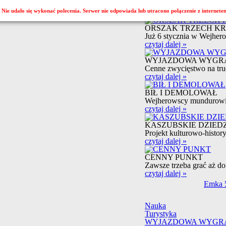
zaloguj
Nie udało się wykonać polecenia. Serwer nie odpowiada lub utracono połączenie z internete
»
ORSZAK TRZECH KR
Już 6 stycznia w Wejhero
czytaj dalej »
WYJAZDOWA WYGR
Cenne zwycięstwo na trud
czytaj dalej »
BIŁ I DEMOLOWAŁ
Wejherowscy mundurowi z
czytaj dalej »
KASZUBSKIE DZIED
Projekt kulturowo-history
czytaj dalej »
CENNY PUNKT
Zawsze trzeba grać aż d
czytaj dalej »
Emka 5
Nauka
Turystyka
WYJAZDOWA WYGR