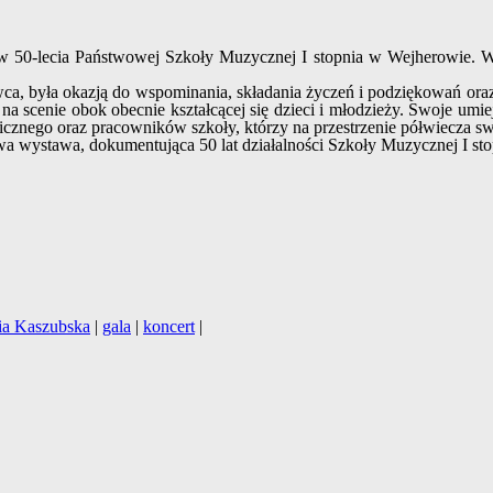
0-lecia Państwowej Szkoły Muzycznej I stopnia w Wejherowie. W uro
wca, była okazją do wspominania, składania życzeń i podziękowań ora
 scenie obok obecnie kształcącej się dzieci i młodzieży. Swoje umiej
ogicznego oraz pracowników szkoły, którzy na przestrzenie półwiecza
owa wystawa, dokumentująca 50 lat działalności Szkoły Muzycznej I s
ia Kaszubska
|
gala
|
koncert
|