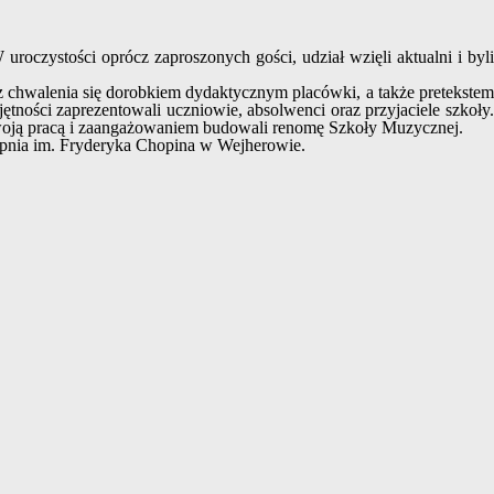
czystości oprócz zaproszonych gości, udział wzięli aktualni i byli
z chwalenia się dorobkiem dydaktycznym placówki, a także pretekstem
ętności zaprezentowali uczniowie, absolwenci oraz przyjaciele szkoły.
 swoją pracą i zaangażowaniem budowali renomę Szkoły Muzycznej.
topnia im. Fryderyka Chopina w Wejherowie.