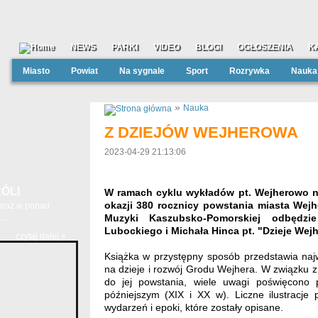
NEWS
PARKI
VIDEO
BLOGI
OGŁOSZENIA
K
Miasto
Powiat
Na sygnale
Sport
Rozrywka
Nauka
»
Nauka
Z DZIEJÓW WEJHEROWA
2023-04-29 21:13:06
ÓLI
W ramach cyklu wykładów pt.
Wejherowo na
okazji 380 rocznicy powstania miasta Wej
 oraz w ponad
..
Muzyki Kaszubsko-Pomorskiej odbędz
Lubockiego i Michała Hinca pt. "Dzieje Wej
czytaj dalej »
Książka w przystępny sposób przedstawia na
na dzieje i rozwój Grodu Wejhera. W związku z 
do jej powstania, wiele uwagi poświęcono
późniejszym (XIX i XX w). Liczne ilustracj
wydarzeń i epoki, które zostały opisane.