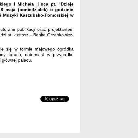
iego i Michała Hinca pt. "Dzieje
8 maja (poniedziałek) o godzinie
 i Muzyki Kaszubsko-Pomorskiej w
torami publikacji oraz projektantem
zi st. kustosz – Benita Grzenkowicz-
ie się w formie majowego ogródka
ony tarasu, natomiast w przypadku
i głównej pałacu.