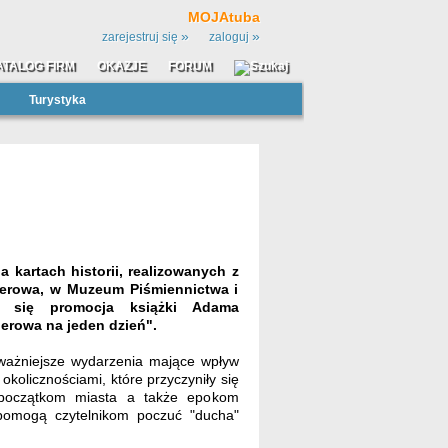
MOJAtuba
»
»
zarejestruj się
zaloguj
ATALOG FIRM
OKAZJE
FORUM
Turystyka
 kartach historii,
realizowanych z
herowa, w Muzeum Piśmiennictwa i
ie się promocja książki
Adama
herowa na jeden dzień".
jważniejsze wydarzenia mające wpływ
okolicznościami, które przyczyniły się
 początkom miasta a także epokom
e pomogą czytelnikom poczuć "ducha"