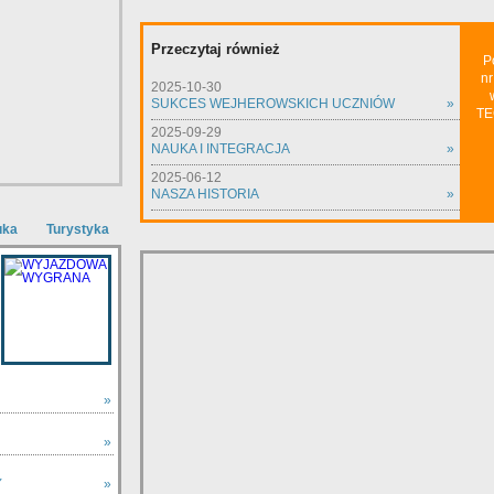
Przeczytaj również
P
nr
2025-10-30
SUKCES WEJHEROWSKICH UCZNIÓW
»
TE
2025-09-29
NAUKA I INTEGRACJA
»
2025-06-12
NASZA HISTORIA
»
uka
Turystyka
»
»
Y
»