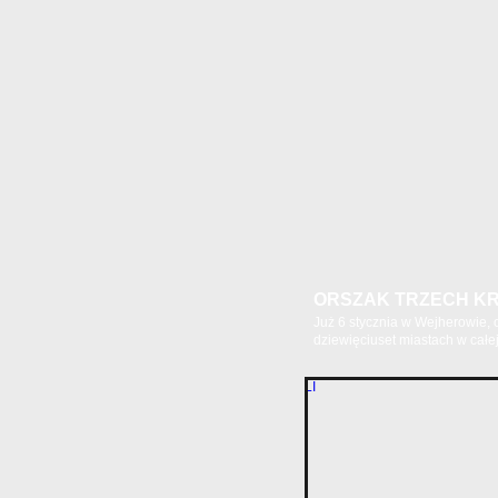
ORSZAK TRZECH KR
Już 6 stycznia w Wejherowie,
dziewięciuset miastach w całej.