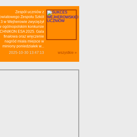
Zespół uczniów z
owiatowego Zespołu Szkół
 3 w Wejherowie zwyciężył
w ogólnopolskim konkursie
CHNIKON ESA 2025. Gala
finałowa oraz wręczenie
nagród miała miejsce w
miniony poniedziałek w...
2025-10-30 13:47:13
wszystkie »