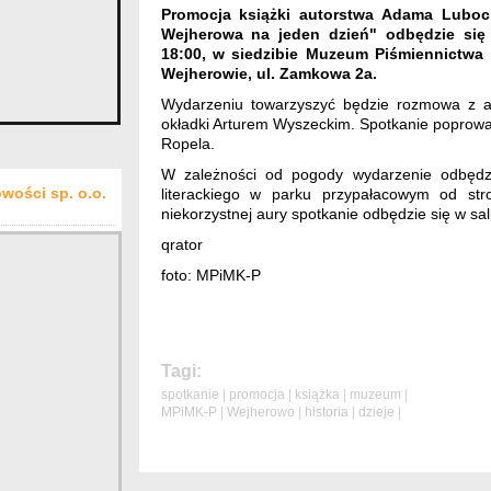
Promocja książki autorstwa Adama Lubock
Wejherowa na jeden dzień" odbędzie się 
18:00, w siedzibie Muzeum Piśmiennictwa
Wejherowie, ul. Zamkowa 2a.
Wydarzeniu towarzyszyć będzie rozmowa z au
okładki Arturem Wyszeckim. Spotkanie poprowad
Ropela.
W zależności od pogody wydarzenie odbędz
wości sp. o.o.
literackiego w parku przypałacowym od str
niekorzystnej aury spotkanie odbędzie się w sal
qrator
foto: MPiMK-P
Tagi:
spotkanie
|
promocja
|
książka
|
muzeum
|
MPiMK-P
|
Wejherowo
|
historia
|
dzieje
|