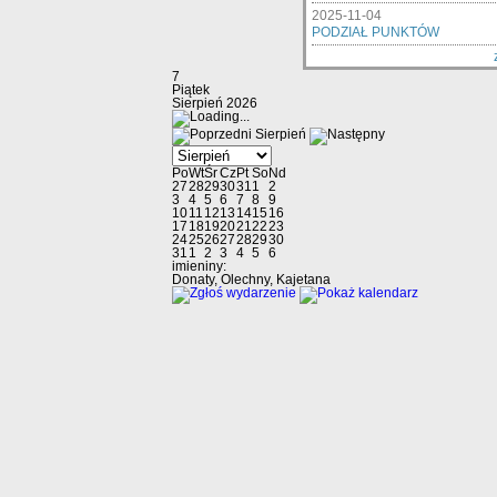
2025-11-04
PODZIAŁ PUNKTÓW
7
Piątek
Sierpień 2026
Sierpień
Po
Wt
Śr
Cz
Pt
So
Nd
27
28
29
30
31
1
2
3
4
5
6
7
8
9
10
11
12
13
14
15
16
17
18
19
20
21
22
23
24
25
26
27
28
29
30
31
1
2
3
4
5
6
imieniny:
Donaty, Olechny, Kajetana