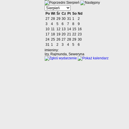
Sierpień
Po
Wt
Śr
Cz
Pt
So
Nd
27
28
29
30
31
1
2
3
4
5
6
7
8
9
10
11
12
13
14
15
16
17
18
19
20
21
22
23
24
25
26
27
28
29
30
31
1
2
3
4
5
6
imieniny:
Izy, Rajmunda, Seweryna