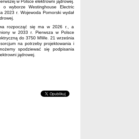
ierwszej w Polsce elektrowni jądrowej.
ę o wyborze Westinghouse Electric
ia 2023 r. Wojewoda Pomorski wydał
ądrowej.
a rozpocząć się ma w 2026 r., a
omiony w 2033 r. Pierwsza w Polsce
lektryczną do 3750 MWe. 21 września
sorcjum na potrzeby projektowania i
 możemy spodziewać się podpisania
ektrowni jądrowej.