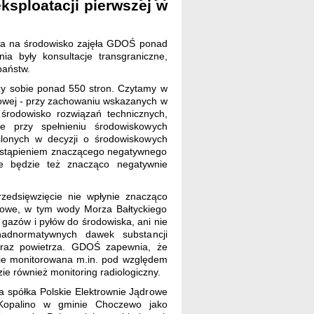
ksploatacji pierwszej w
cia na środowisko zajęła GDOŚ ponad
a były konsultacje transgraniczne,
państw.
zy sobie ponad 550 stron. Czytamy w
ądrowej - przy zachowaniu wskazanych w
 środowisko rozwiązań technicznych,
że przy spełnieniu środowiskowych
eślonych w decyzji o środowiskowych
wystąpieniem znaczącego negatywnego
ie będzie też znacząco negatywnie
zedsięwzięcie nie wpłynie znacząco
iowe, w tym wody Morza Bałtyckiego
gazów i pyłów do środowiska, ani nie
adnormatywnych dawek substancji
oraz powietrza. GDOŚ zapewnia, że
zie monitorowana m.in. pod względem
e również monitoring radiologiczny.
 spółka Polskie Elektrownie Jądrowe
-Kopalino w gminie Choczewo jako