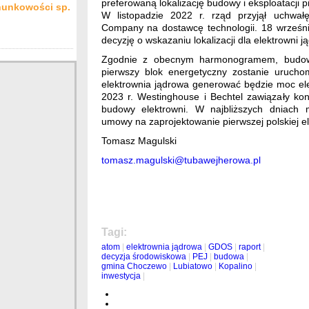
preferowaną lokalizację budowy i eksploatacji p
hunkowości sp.
W listopadzie 2022 r. rząd przyjął uchwał
Company na dostawcę technologii. 18 wrześn
decyzję o wskazaniu lokalizacji dla elektrowni j
Zgodnie z obecnym harmonogramem, budow
pierwszy blok energetyczny zostanie uruch
elektrownia jądrowa generować będzie moc e
2023 r. Westinghouse i Bechtel zawiązały kon
budowy elektrowni. W najbliższych dniach
umowy na zaprojektowanie pierwszej polskiej el
Tomasz Magulski
tomasz.magulski@tubawejherowa.pl
Tagi:
atom
|
elektrownia jądrowa
|
GDOS
|
raport
|
decyzja środowiskowa
|
PEJ
|
budowa
|
gmina Choczewo
|
Lubiatowo
|
Kopalino
|
inwestycja
|