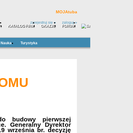
MOJAtuba
»
»
zarejestruj się
zaloguj
A
KATALOG FIRM
OKAZJE
FORUM
Nauka
Turystyka
TOMU
o budowy pierwszej
ce. Generalny Dyrektor
9 września br. decyzję