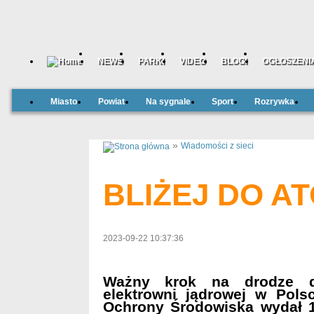
NEWS
PARKI
VIDEO
BLOGI
OGŁOSZENI
Miasto
Powiat
Na sygnale
Sport
Rozrywka
»
Wiadomości z sieci
BLIŻEJ DO A
2023-09-22 10:37:36
Ważny krok na drodze d
elektrowni jądrowej w Pols
Ochrony Środowiska wydał 1