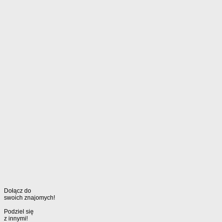
Dołącz do
swoich znajomych!
Podziel się
z innymi!