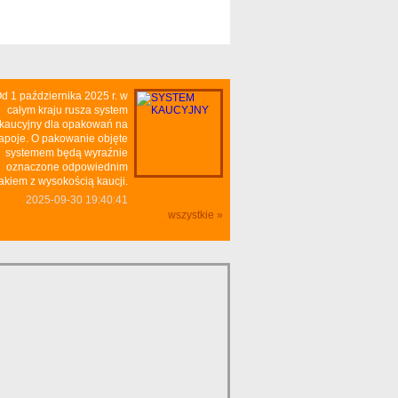
d 1 października 2025 r. w
całym kraju rusza system
kaucyjny dla opakowań na
apoje. O pakowanie objęte
systemem będą wyraźnie
oznaczone odpowiednim
akiem z wysokością kaucji.
2025-09-30 19:40:41
wszystkie »