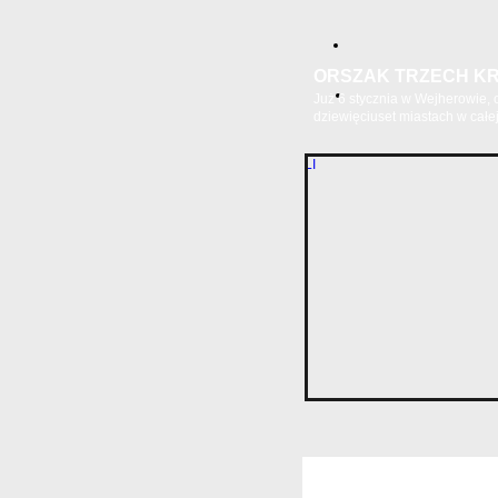
ORSZAK TRZECH KR
Już 6 stycznia w Wejherowie,
dziewięciuset miastach w całej.