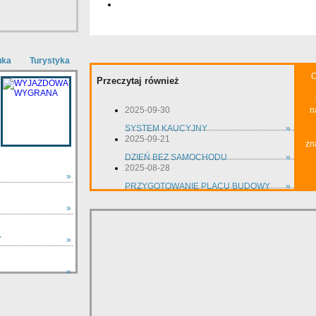
uka
Turystyka
O
Przeczytaj również
2025-09-30
n
SYSTEM KAUCYJNY
»
2025-09-21
zn
DZIEŃ BEZ SAMOCHODU
»
2025-08-28
»
PRZYGOTOWANIE PLACU BUDOWY
»
»
Y
»
»
zobacz wszystkie »