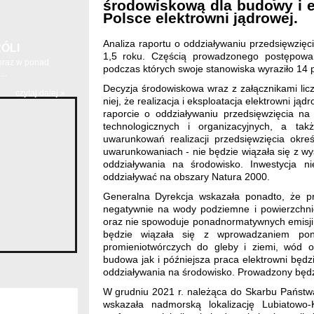
środowiskową dla budowy i e
Polsce elektrowni jądrowej.
Analiza raportu o oddziaływaniu przedsięwzię
ÓLI
1,5 roku. Częścią prowadzonego postępowani
 oraz w ponad
podczas których swoje stanowiska wyraziło 14 
..
Decyzja środowiskowa wraz z załącznikami lic
czytaj dalej »
niej, że realizacja i eksploatacja elektrowni j
raporcie o oddziaływaniu przedsięwzięcia na
technologicznych i organizacyjnych, a tak
uwarunkowań realizacji przedsięwzięcia okr
uwarunkowaniach - nie będzie wiązała się z 
oddziaływania na środowisko. Inwestycja n
oddziaływać na obszary Natura 2000.
Generalna Dyrekcja wskazała ponadto, że pr
negatywnie na wody podziemne i powierzchn
oraz nie spowoduje ponadnormatywnych emisji 
będzie wiązała się z wprowadzaniem pon
promieniotwórczych do gleby i ziemi, wód 
budowa jak i późniejsza praca elektrowni będ
oddziaływania na środowisko. Prowadzony będzi
W grudniu 2021 r. należąca do Skarbu Państwa
wskazała nadmorską lokalizację Lubiatowo