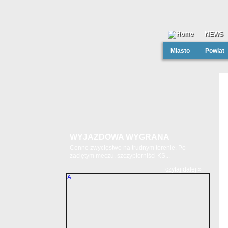
NEWS
Miasto
Powiat
WYJAZDOWA WYGRANA
Cenne zwycięstwo na trudnym terenie. Po
zaciętym meczu, szczypiorniści KS...
czytaj dalej »