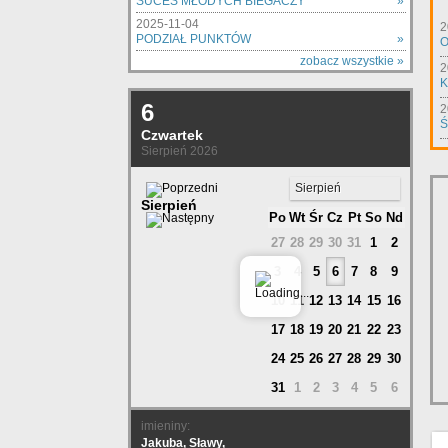
SUCES MŁODYCH BIEGACZY
»
2025-11-04
2
PODZIAŁ PUNKTÓW
»
O
zobacz wszystkie »
2
K
6
2
Ś
Czwartek
Sierpień 2026
Sierpień
Sierpień
Po
Wt
Śr
Cz
Pt
So
Nd
27
28
29
30
31
1
2
3
4
5
6
7
8
9
10
11
12
13
14
15
16
17
18
19
20
21
22
23
24
25
26
27
28
29
30
31
1
2
3
4
5
6
imieniny:
Jakuba, Sławy,