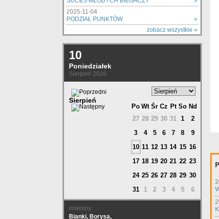
SUCES MŁODYCH BIEGACZY
»
2025-11-04
PODZIAŁ PUNKTÓW
»
zobacz wszystkie »
10
Poniedziałek
Sierpień 2026
Sierpień
Po
Wt
Śr
Cz
Pt
So
Nd
27
28
29
30
31
1
2
3
4
5
6
7
8
9
10
11
12
13
14
15
16
17
18
19
20
21
22
23
P
24
25
26
27
28
29
30
2
31
1
2
3
4
5
6
W
2
imieniny:
K
Bianki, Borysa,