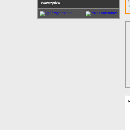
2
Wawrzyńca
D