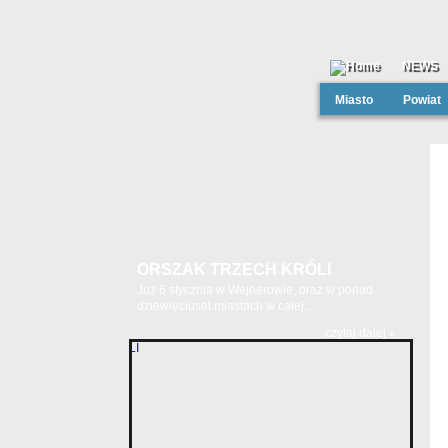
NEWS
Miasto
Powiat
ORSZAK TRZECH KRÓLI
Już 6 stycznia w Wejherowie, oraz w ponad
dziewięciuset miastach w całej...
czytaj dalej »