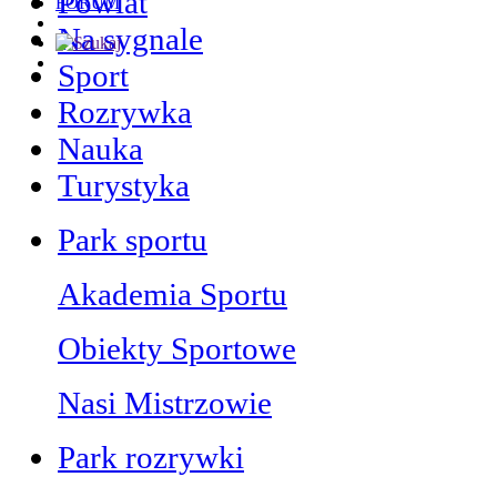
Powiat
FORUM
Na sygnale
Sport
Rozrywka
Nauka
Turystyka
Park sportu
Akademia Sportu
Obiekty Sportowe
Nasi Mistrzowie
Park rozrywki