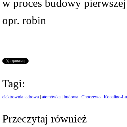
w proces budowy pierwszej 
opr. robin
Tagi:
elektrownia jądrowa
|
atomówka
|
budowa
|
Choczewo
|
Kopalino-Lu
Przeczytaj również