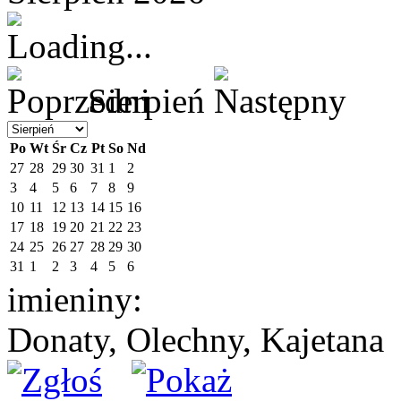
Sierpień
Po
Wt
Śr
Cz
Pt
So
Nd
27
28
29
30
31
1
2
3
4
5
6
7
8
9
10
11
12
13
14
15
16
17
18
19
20
21
22
23
24
25
26
27
28
29
30
31
1
2
3
4
5
6
imieniny:
Donaty, Olechny, Kajetana