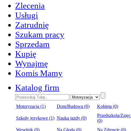
Zlecenia
Usługi
Zatrudnię
Szukam pracy
Sprzedam
Kupię
Wynajmę
Komis Mamy
Katalog firm
Motoryzacja (1)
Dom/Budowa (0)
Kobieta (0)
Przedszkola/Zajęc
Szkoły językowe (1)
Nauka jazdy (0)
(0)
Weselnik (0)
Na Głoda (0)
Na Zdrowie (0)