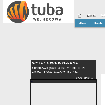
NEWS
PA
Miasto
Powiat
WYJAZDOWA WYGRANA
Cenne zwycięstwo na trudnym terenie. Po
zaciętym meczu, szczypiorniści KS...
czytaj dalej »