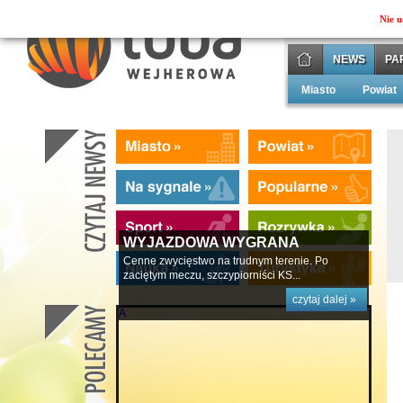
Nie u
NEWS
PA
Miasto
Powiat
WYJAZDOWA WYGRANA
Cenne zwycięstwo na trudnym terenie. Po
zaciętym meczu, szczypiorniści KS...
czytaj dalej »