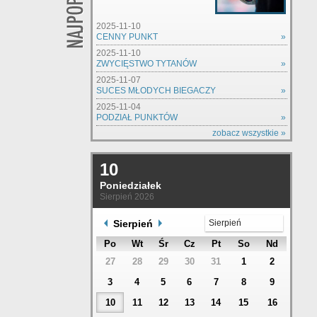
2025-11-10
CENNY PUNKT
»
2025-11-10
ZWYCIĘSTWO TYTANÓW
»
2025-11-07
SUCES MŁODYCH BIEGACZY
»
2025-11-04
PODZIAŁ PUNKTÓW
»
zobacz wszystkie »
10
Poniedziałek
Sierpień 2026
Sierpień
Sierpień
Po
Wt
Śr
Cz
Pt
So
Nd
27
28
29
30
31
1
2
3
4
5
6
7
8
9
10
11
12
13
14
15
16