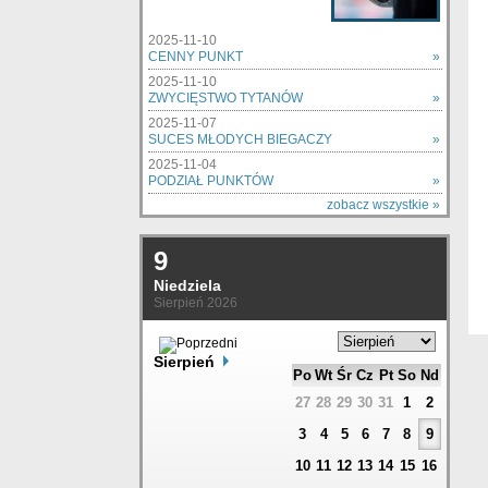
2025-11-10
CENNY PUNKT
»
2025-11-10
ZWYCIĘSTWO TYTANÓW
»
2025-11-07
SUCES MŁODYCH BIEGACZY
»
2025-11-04
PODZIAŁ PUNKTÓW
»
zobacz wszystkie »
9
Niedziela
Sierpień 2026
Sierpień
Po
Wt
Śr
Cz
Pt
So
Nd
27
28
29
30
31
1
2
3
4
5
6
7
8
9
10
11
12
13
14
15
16