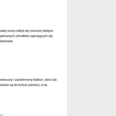
czytaj dalej »
ałej sceny odbył się coroczny festynu
dopiecznych ośrodków zajmujących się
ekunowie.
czytaj dalej »
kwiecony i zazieleniony balkon, okno lub
mowane są do końca czerwca, a na
czytaj dalej »
ci