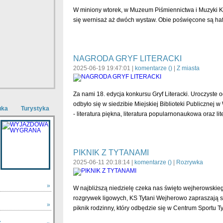
W miniony wtorek, w Muzeum Piśmiennictwa i Muzyki 
się wernisaż aż dwóch wystaw. Obie poświęcone są ha
NAGRODA GRYF LITERACKI
2025-06-19 19:47:01 |
komentarze (
)
|
Z miasta
Za nami 18. edycja konkursu Gryf Literacki. Uroczyste
odbyło się w siedzibie Miejskiej Biblioteki Publicznej 
uka
Turystyka
- literatura piękna, literatura popularnonaukowa oraz li
PIKNIK Z TYTANAMI
2025-06-11 20:18:14 |
komentarze (
)
|
Rozrywka
»
W najbliższą niedzielę czeka nas święto wejherowski
rozgrywek ligowych, KS Tytani Wejherowo zapraszają 
»
piknik rodzinny, który odbędzie się w Centrum Sportu Ty