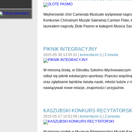
Wejherowski chór Camerata Musicale wyśpiewał nagr
Konkursie Chóralnym Muzyki Sakralnej Carmen Fidei, kt
laureatem nagrody Złote Pasmo w kategorii Musica Sac
PIKNIK INTEGRACYJNY
2025-05-30 13:55:31 |
komentarze (
)
|
Z miasta
W minioną środę, w Ośrodku Szkolno-Wychowawczym nr
odbył się piknik edukacyjno-sportowy. Poprzez wspóln
oraz zgłębianie tajników świata nauki, młodzi ludzie z
nawiązywali nowe relacje, znajomości i przyjaźnie.
KASZUBSKI KONKURS RECYTATORSK
2025-05-27 10:52:58 |
komentarze (
)
|
Z powiatu
W miniony piątek w Muzeum Piśmiennictwa Muzyki Ka