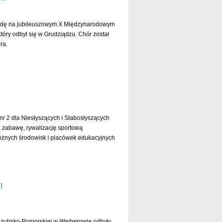
odę na jubileuszowym X Międzynarodowym
óry odbył się w Grudziądzu. Chór został
ra.
czytaj dalej »
 2 dla Niesłyszących i Słabosłyszących
ą zabawę, rywalizację sportową
 różnych środowisk i placówek edukacyjnych
czytaj dalej »
I
szubsko-Pomorskiej w Wejherowie odbyły