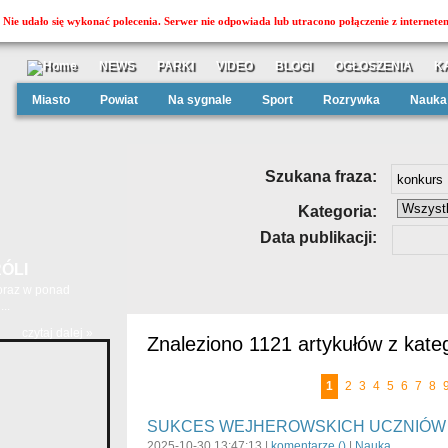
Nie udało się wykonać polecenia. Serwer nie odpowiada lub utracono połączenie z internete
NEWS
PARKI
VIDEO
BLOGI
OGŁOSZENIA
K
Miasto
Powiat
Na sygnale
Sport
Rozrywka
Nauka
Szukana fraza:
Kategoria:
Data publikacji:
ÓLI
 oraz w ponad
..
czytaj dalej »
Znaleziono 1121 artykułów z kateg
1
2
3
4
5
6
7
8
SUKCES WEJHEROWSKICH UCZNIÓW
2025-10-30 13:47:13 |
komentarze (
)
|
Nauka