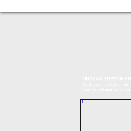
ORSZAK TRZECH KR
Już 6 stycznia w Wejherowie,
dziewięciuset miastach w całej.