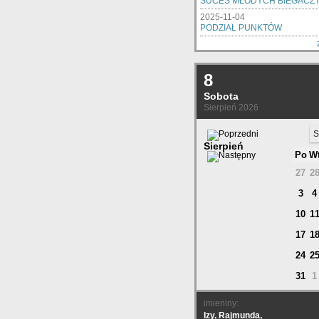
SUCES MŁODYCH BIEGACZ
2025-11-04
PODZIAŁ PUNKTÓW
8
Sobota
Sierpień 2026
S
Sierpień
Po
W
27
2
3
4
10
1
17
1
24
2
31
1
imieniny:
Izy, Rajmunda,