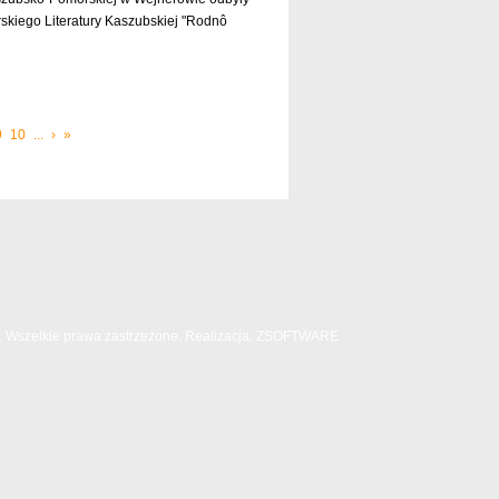
rskiego Literatury Kaszubskiej "Rodnô
czytaj dalej »
9
10
...
›
»
Wszelkie prawa zastrzeżone. Realizacja:
ZSOFTWARE