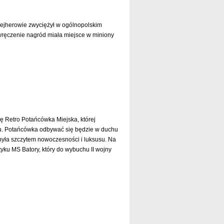
ejherowie zwyciężył w ogólnopolskim
ręczenie nagród miała miejsce w miniony
czytaj dalej »
ę Retro Potańcówka Miejska, której
u. Potańcówka odbywać się będzie w duchu
była szczytem nowoczesności i luksusu. Na
tyku MS Batory, który do wybuchu II wojny
czytaj dalej »