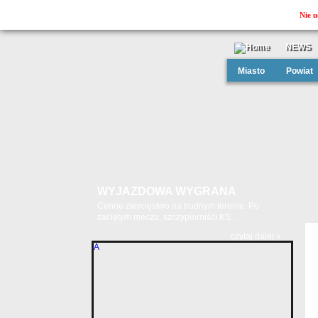
Nie u
NEWS
Miasto
Powiat
WYJAZDOWA WYGRANA
Cenne zwycięstwo na trudnym terenie. Po
zaciętym meczu, szczypiorniści KS...
czytaj dalej »