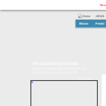
Nie u
NEWS
Miasto
Powiat
WYJAZDOWA WYGRANA
Cenne zwycięstwo na trudnym terenie. Po
zaciętym meczu, szczypiorniści KS...
czytaj dalej »