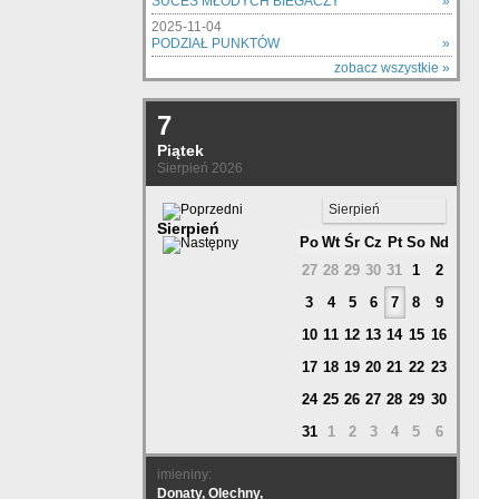
SUCES MŁODYCH BIEGACZY
»
2025-11-04
PODZIAŁ PUNKTÓW
»
zobacz wszystkie »
7
Piątek
Sierpień 2026
Sierpień
Sierpień
Po
Wt
Śr
Cz
Pt
So
Nd
27
28
29
30
31
1
2
3
4
5
6
7
8
9
10
11
12
13
14
15
16
17
18
19
20
21
22
23
24
25
26
27
28
29
30
31
1
2
3
4
5
6
imieniny:
Donaty, Olechny,