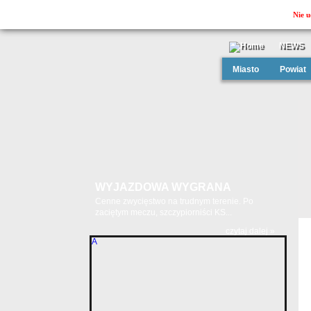
Nie u
NEWS
Miasto
Powiat
WYJAZDOWA WYGRANA
Cenne zwycięstwo na trudnym terenie. Po
zaciętym meczu, szczypiorniści KS...
czytaj dalej »