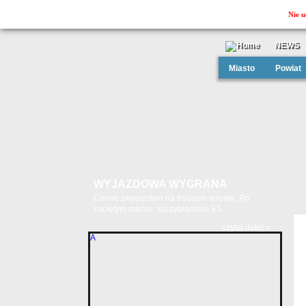
Nie u
NEWS
Miasto
Powiat
WYJAZDOWA WYGRANA
Cenne zwycięstwo na trudnym terenie. Po
zaciętym meczu, szczypiorniści KS...
czytaj dalej »