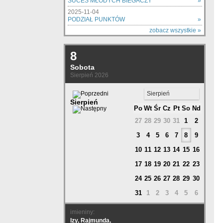
SUCES MŁODYCH BIEGACZY
»
2025-11-04
PODZIAŁ PUNKTÓW
»
zobacz wszystkie »
8
Sobota
Sierpień 2026
Sierpień
Sierpień
Po
Wt
Śr
Cz
Pt
So
Nd
27
28
29
30
31
1
2
3
4
5
6
7
8
9
10
11
12
13
14
15
16
17
18
19
20
21
22
23
24
25
26
27
28
29
30
31
1
2
3
4
5
6
imieniny:
Izy, Rajmunda,