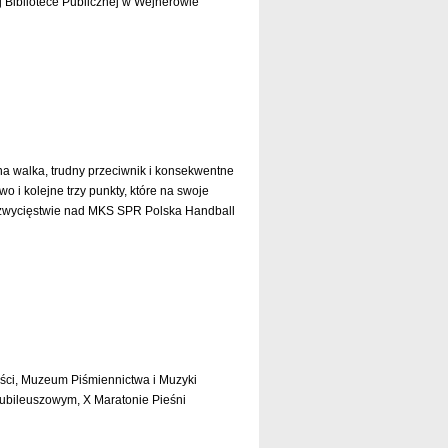
 Bibliotece Publicznej w Wejherowie
czytaj dalej »
na walka, trudny przeciwnik i konsekwentne
 i kolejne trzy punkty, które na swoje
o zwycięstwie nad MKS SPR Polska Handball
czytaj dalej »
ści, Muzeum Piśmiennictwa i Muzyki
ubileuszowym, X Maratonie Pieśni