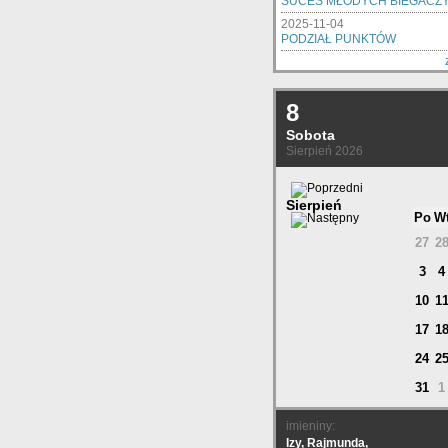
SUCES MŁODYCH BIEGACZ
2025-11-04
PODZIAŁ PUNKTÓW
8
Sobota
Sierpień 2026
Sierpień
Po
W
27
2
3
4
10
1
17
1
24
2
31
1
imieniny:
Izy, Rajmunda,