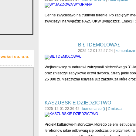
Cenne zwycięstwo na trudnym terenie. Po zaciętym mec
zwyciężyli na wyjeździe AZS UKW Bydgoszcz. Emocji i z
BIŁ I DEMOLOWAŁ
2025-12-01 22:57:24 |
komentarze 
wości sp. o.o.
Wejherowscy mundurowi zatrzymali nietrzeźwego 31-lat
oraz zniszczył zabytkowe drzwi dworca. Straty jakie 
25 000 zł. Mężczyzna usłyszał już zarzuty, za które gro
KASZUBSKIE DZIEDZICTWO
2025-12-01 22:36:42 |
komentarze (
)
|
Z miasta
Projekt kulturowo-historyczny, którego celem jest upami
feretronów jakie odbywają się podczas pielgrzymek na