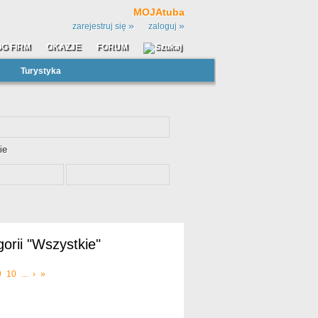
MOJAtuba
»
»
zarejestruj się
zaloguj
G FIRM
OKAZJE
FORUM
Turystyka
ie
orii "Wszystkie"
9
10
...
›
»