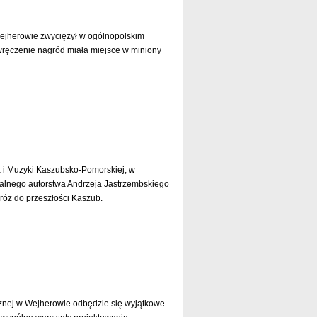
ejherowie zwyciężył w ogólnopolskim
ręczenie nagród miała miejsce w miniony
czytaj dalej »
i Muzyki Kaszubsko-Pomorskiej, w
talnego autorstwa Andrzeja Jastrzembskiego
dróż do przeszłości Kaszub.
czytaj dalej »
cznej w Wejherowie odbędzie się wyjątkowe