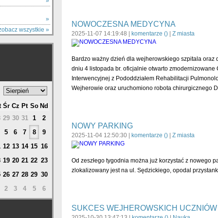
Y
»
»
NOWOCZESNA MEDYCYNA
zobacz wszystkie »
2025-11-07 14:19:48 |
komentarze (
)
|
Z miasta
Bardzo ważny dzień dla wejherowskiego szpitala oraz d
dniu 4 listopada br. oficjalnie otwarto zmodernizowan
Interwencyjnej z Pododdziałem Rehabilitacji Pulmonolo
Wejherowie oraz uruchomiono robota chirurgicznego Da
t
Śr
Cz
Pt
So
Nd
8
29
30
31
1
2
NOWY PARKING
5
6
7
8
9
2025-11-04 12:50:30 |
komentarze (
)
|
Z miasta
1
12
13
14
15
16
8
19
20
21
22
23
Od zeszłego tygodnia można już korzystać z nowego p
zlokalizowany jest na ul. Sędzickiego, opodal przys
5
26
27
28
29
30
2
3
4
5
6
SUKCES WEJHEROWSKICH UCZNIÓW
2025-10-30 13:47:13 |
komentarze (
)
|
Nauka