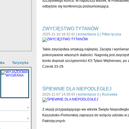
szczęśliwego końca. W najbliższy wtorek, w Powiatowej
odbędzie się konferencja podsumowująca.
ZWYCIĘSTWO TYTANÓW
2025-11-10 18:32:42 |
komentarze (
)
|
Piłka ręczna
Takie zwycięstwa smakują najlepiej. Zacięta i wyrówna
pokonywanie własnych słabości. Nagrodą jest zwycięstwo
konto dopisali szczypiorniści KS Tytani Wejherowo, p
uka
Turystyka
Czersk 33-29.
ŚPIEWNIE DLA NIEPODLEGŁEJ
2025-11-07 14:39:45 |
komentarze (
)
|
Rozrywka
»
Z okazji przypadającego we wtorek Święta Niepodległo
Kaszubsko-Pomorskiej zaprasza do wzięcia udziału w j
»
Patriotycznych.