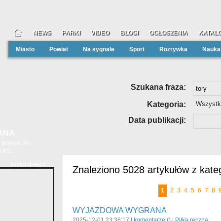
NEWS
PARKI
VIDEO
BLOGI
OGŁOSZENIA
KATALO
Miasto
Powiat
Na sygnale
Sport
Rozrywka
Nauka
Szukana fraza:
Kategoria:
Wszystk
Data publikacji:
ANA
terenie. Po
 KS...
czytaj dalej »
Znaleziono 5028 artykułów z kateg
1
2
3
4
5
6
7
8
WYJAZDOWA WYGRANA
2025-12-01 23:36:17 |
komentarze (
)
|
Piłka ręczna