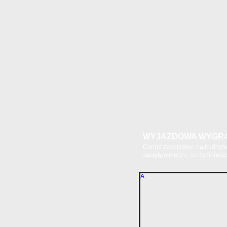
WYJAZDOWA WYGR
Cenne zwycięstwo na trudnym 
zaciętym meczu, szczypiorniści