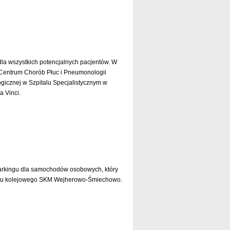
czytaj dalej »
la wszystkich potencjalnych pacjentów. W
e Centrum Chorób Płuc i Pneumonologii
gicznej w Szpitalu Specjalistycznym w
 Vinci.
czytaj dalej »
arkingu dla samochodów osobowych, który
tanku kolejowego SKM Wejherowo-Śmiechowo.
czytaj dalej »