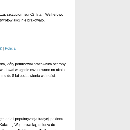
zu, szczypiorniści KS Tytani Wejherowo
wrotów akcji nie brakowało.
czytaj dalej »
(
)
|
Policja
ka, który poturbował pracownika ochrony
spowodował wstępnie oszacowano na około
zi mu do 5 lat pozbawienia wolności.
czytaj dalej »
ętnienie i popularyzacja tradycji pokłonu
 Kalwarię Wejherowską, zmierza do