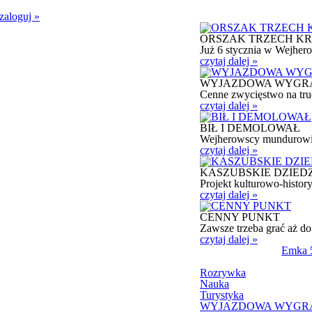
zaloguj
»
ORSZAK TRZECH KR
Już 6 stycznia w Wejhero
czytaj dalej »
WYJAZDOWA WYGR
Cenne zwycięstwo na trud
czytaj dalej »
BIŁ I DEMOLOWAŁ
Wejherowscy mundurowi z
czytaj dalej »
KASZUBSKIE DZIED
Projekt kulturowo-history
czytaj dalej »
CENNY PUNKT
Zawsze trzeba grać aż d
czytaj dalej »
Emka 5
Rozrywka
Nauka
Turystyka
WYJAZDOWA WYGR