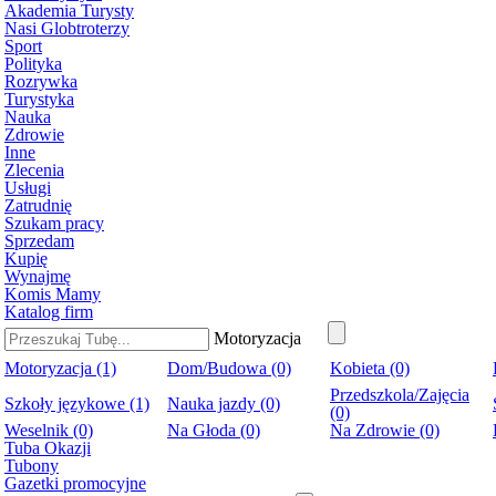
Akademia Turysty
Nasi Globtroterzy
Sport
Polityka
Rozrywka
Turystyka
Nauka
Zdrowie
Inne
Zlecenia
Usługi
Zatrudnię
Szukam pracy
Sprzedam
Kupię
Wynajmę
Komis Mamy
Katalog firm
Motoryzacja
Motoryzacja (1)
Dom/Budowa (0)
Kobieta (0)
Przedszkola/Zajęcia
Szkoły językowe (1)
Nauka jazdy (0)
(0)
Weselnik (0)
Na Głoda (0)
Na Zdrowie (0)
Tuba Okazji
Tubony
Gazetki promocyjne