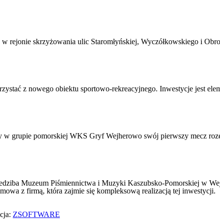
nia w rejonie skrzyżowania ulic Staromłyńskiej, Wyczółkowskiego i 
zystać z nowego obiektu sportowo-rekreacyjnego. Inwestycje jest eleme
ący w grupie pomorskiej WKS Gryf Wejherowo swój pierwszy mecz roze
siedziba Muzeum Piśmiennictwa i Muzyki Kaszubsko-Pomorskiej w Wej
mowa z firmą, która zajmie się kompleksową realizacją tej inwestycji.
cja:
ZSOFTWARE