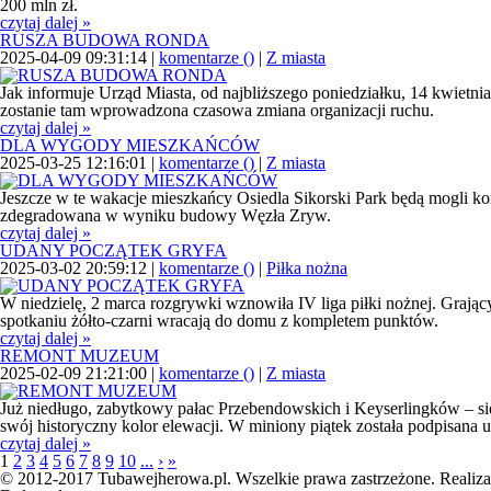
200 mln zł.
czytaj dalej »
RUSZA BUDOWA RONDA
2025-04-09 09:31:14 |
komentarze (
)
|
Z miasta
Jak informuje Urząd Miasta, od najbliższego poniedziałku, 14 kwiet
zostanie tam wprowadzona czasowa zmiana organizacji ruchu.
czytaj dalej »
DLA WYGODY MIESZKAŃCÓW
2025-03-25 12:16:01 |
komentarze (
)
|
Z miasta
Jeszcze w te wakacje mieszkańcy Osiedla Sikorski Park będą mogli kor
zdegradowana w wyniku budowy Węzła Zryw.
czytaj dalej »
UDANY POCZĄTEK GRYFA
2025-03-02 20:59:12 |
komentarze (
)
|
Piłka nożna
W niedzielę, 2 marca rozgrywki wznowiła IV liga piłki nożnej. Graj
spotkaniu żółto-czarni wracają do domu z kompletem punktów.
czytaj dalej »
REMONT MUZEUM
2025-02-09 21:21:00 |
komentarze (
)
|
Z miasta
Już niedługo, zabytkowy pałac Przebendowskich i Keyserlingków – 
swój historyczny kolor elewacji. W miniony piątek została podpisana u
czytaj dalej »
1
2
3
4
5
6
7
8
9
10
...
›
»
© 2012-2017 Tubawejherowa.pl. Wszelkie prawa zastrzeżone. Realiza