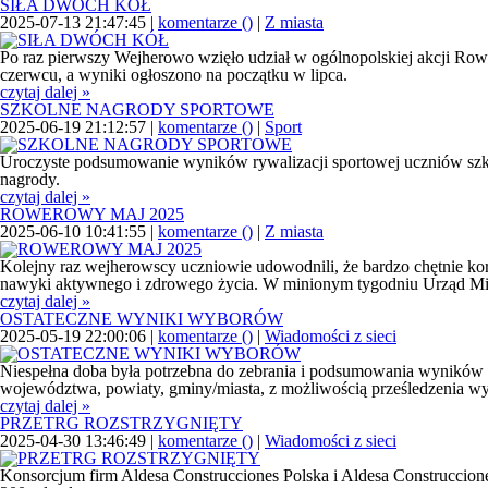
SIŁA DWÓCH KÓŁ
2025-07-13 21:47:45 |
komentarze (
)
|
Z miasta
Po raz pierwszy Wejherowo wzięło udział w ogólnopolskiej akcji Rowe
czerwcu, a wyniki ogłoszono na początku w lipca.
czytaj dalej »
SZKOLNE NAGRODY SPORTOWE
2025-06-19 21:12:57 |
komentarze (
)
|
Sport
Uroczyste podsumowanie wyników rywalizacji sportowej uczniów szk
nagrody.
czytaj dalej »
ROWEROWY MAJ 2025
2025-06-10 10:41:55 |
komentarze (
)
|
Z miasta
Kolejny raz wejherowscy uczniowie udowodnili, że bardzo chętnie ko
nawyki aktywnego i zdrowego życia. W minionym tygodniu Urząd Mias
czytaj dalej »
OSTATECZNE WYNIKI WYBORÓW
2025-05-19 22:00:06 |
komentarze (
)
|
Wiadomości z sieci
Niespełna doba była potrzebna do zebrania i podsumowania wyników 
województwa, powiaty, gminy/miasta, z możliwością prześledzenia 
czytaj dalej »
PRZETRG ROZSTRZYGNIĘTY
2025-04-30 13:46:49 |
komentarze (
)
|
Wiadomości z sieci
Konsorcjum firm Aldesa Construcciones Polska i Aldesa Construccione