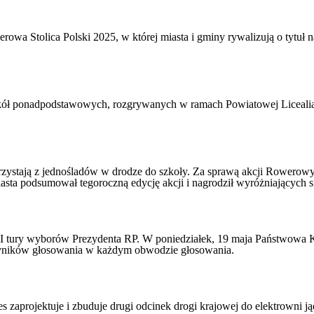
rowa Stolica Polski 2025, w której miasta i gminy rywalizują o tytuł
ół ponadpodstawowych, rozgrywanych w ramach Powiatowej Licealiady
rzystają z jednośladów w drodze do szkoły. Za sprawą akcji Rowerowy
ta podsumował tegoroczną edycję akcji i nagrodził wyróżniających s
I tury wyborów Prezydenta RP. W poniedziałek, 19 maja Państwowa K
wyników głosowania w każdym obwodzie głosowania.
s zaprojektuje i zbuduje drugi odcinek drogi krajowej do elektrowni 