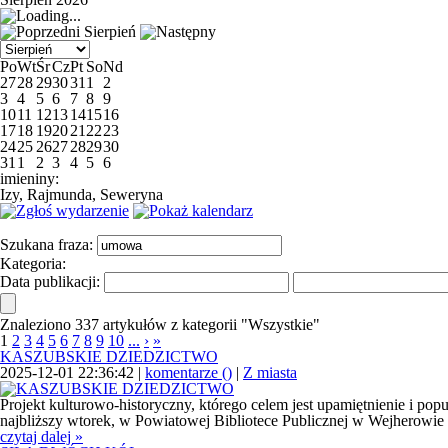
Sierpień
Po
Wt
Śr
Cz
Pt
So
Nd
27
28
29
30
31
1
2
3
4
5
6
7
8
9
10
11
12
13
14
15
16
17
18
19
20
21
22
23
24
25
26
27
28
29
30
31
1
2
3
4
5
6
imieniny:
Izy, Rajmunda, Seweryna
Szukana fraza:
Kategoria:
Data publikacji:
Znaleziono 337 artykułów z kategorii "Wszystkie"
1
2
3
4
5
6
7
8
9
10
...
›
»
KASZUBSKIE DZIEDZICTWO
2025-12-01 22:36:42 |
komentarze (
)
|
Z miasta
Projekt kulturowo-historyczny, którego celem jest upamiętnienie i po
najbliższy wtorek, w Powiatowej Bibliotece Publicznej w Wejherowie
czytaj dalej »