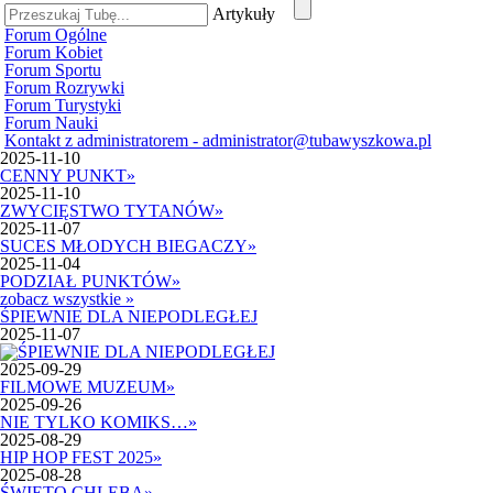
Artykuły
Forum Ogólne
Forum Kobiet
Forum Sportu
Forum Rozrywki
Forum Turystyki
Forum Nauki
Kontakt z administratorem - administrator@tubawyszkowa.pl
2025-11-10
CENNY PUNKT
»
2025-11-10
ZWYCIĘSTWO TYTANÓW
»
2025-11-07
SUCES MŁODYCH BIEGACZY
»
2025-11-04
PODZIAŁ PUNKTÓW
»
zobacz wszystkie »
ŚPIEWNIE DLA NIEPODLEGŁEJ
2025-11-07
2025-09-29
FILMOWE MUZEUM
»
2025-09-26
NIE TYLKO KOMIKS…
»
2025-08-29
HIP HOP FEST 2025
»
2025-08-28
ŚWIĘTO CHLEBA
»