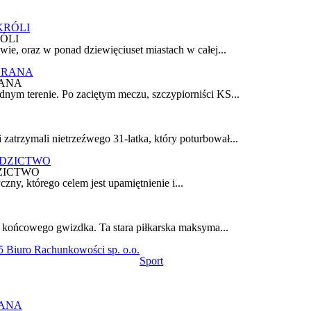
ÓLI
wie, oraz w ponad dziewięciuset miastach w całej...
ANA
nym terenie. Po zaciętym meczu, szczypiorniści KS...
atrzymali nietrzeźwego 31-latka, który poturbował...
ZICTWO
czny, którego celem jest upamiętnienie i...
o końcowego gwizdka. Ta stara piłkarska maksyma...
 Biuro Rachunkowości sp. o.o.
Sport
ANA