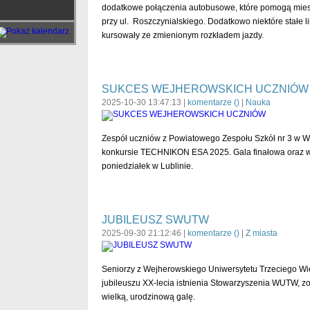
dodatkowe połączenia autobusowe, które pomogą mies
przy ul. Roszczynialskiego. Dodatkowo niektóre stałe 
kursowały ze zmienionym rozkładem jazdy.
SUKCES WEJHEROWSKICH UCZNIÓW
2025-10-30 13:47:13 |
komentarze (
)
|
Nauka
Zespół uczniów z Powiatowego Zespołu Szkół nr 3 w W
konkursie TECHNIKON ESA 2025. Gala finałowa oraz w
poniedziałek w Lublinie.
JUBILEUSZ SWUTW
2025-09-30 21:12:46 |
komentarze (
)
|
Z miasta
Seniorzy z Wejherowskiego Uniwersytetu Trzeciego Wiek
jubileuszu XX-lecia istnienia Stowarzyszenia WUTW, z
wielką, urodzinową galę.