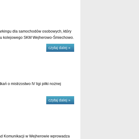
arkingu dla samochodów osobowych, który
tanku kolejowego SKM Wejherowo-Śmiechowo.
czytaj dalej »
ań o mistrzostwo IV ligi piłki nożnej
czytaj dalej »
kład Komunikacji w Wejherowie wprowadza