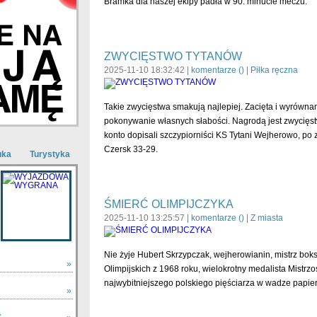
Bramka dla naszej ekipy padła w 90. minucie meczu.
ZWYCIĘSTWO TYTANÓW
2025-11-10 18:32:42 |
komentarze (
)
|
Piłka ręczna
Takie zwycięstwa smakują najlepiej. Zacięta i wyrówna
pokonywanie własnych słabości. Nagrodą jest zwycięstwo
konto dopisali szczypiorniści KS Tytani Wejherowo, p
Czersk 33-29.
uka
Turystyka
ŚMIERĆ OLIMPIJCZYKA
2025-11-10 13:25:57 |
komentarze (
)
|
Z miasta
Nie żyje Hubert Skrzypczak, wejherowianin, mistrz boks
»
Olimpijskich z 1968 roku, wielokrotny medalista Mistrz
najwybitniejszego polskiego pięściarza w wadze papiero
»