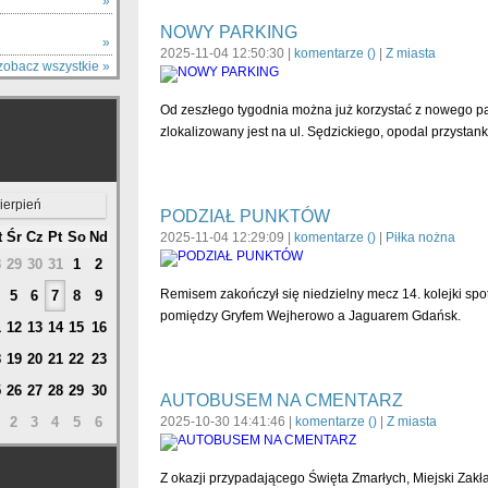
Y
»
NOWY PARKING
»
2025-11-04 12:50:30 |
komentarze (
)
|
Z miasta
zobacz wszystkie »
Od zeszłego tygodnia można już korzystać z nowego p
zlokalizowany jest na ul. Sędzickiego, opodal przys
ierpień
PODZIAŁ PUNKTÓW
t
Śr
Cz
Pt
So
Nd
2025-11-04 12:29:09 |
komentarze (
)
|
Piłka nożna
8
29
30
31
1
2
Remisem zakończył się niedzielny mecz 14. kolejki spotk
5
6
7
8
9
pomiędzy Gryfem Wejherowo a Jaguarem Gdańsk.
1
12
13
14
15
16
8
19
20
21
22
23
5
26
27
28
29
30
AUTOBUSEM NA CMENTARZ
2
3
4
5
6
2025-10-30 14:41:46 |
komentarze (
)
|
Z miasta
Z okazji przypadającego Święta Zmarłych, Miejski Za