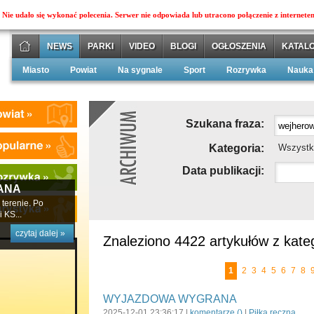
Nie udało się wykonać polecenia. Serwer nie odpowiada lub utracono połączenie z internete
NEWS
PARKI
VIDEO
BLOGI
OGŁOSZENIA
KATALO
Miasto
Powiat
Na sygnale
Sport
Rozrywka
Nauka
Szukana fraza:
Kategoria:
Wszystk
Data publikacji:
ANA
terenie. Po
 KS...
czytaj dalej »
Znaleziono 4422 artykułów z kateg
1
2
3
4
5
6
7
8
WYJAZDOWA WYGRANA
2025-12-01 23:36:17 |
komentarze (
)
|
Piłka ręczna