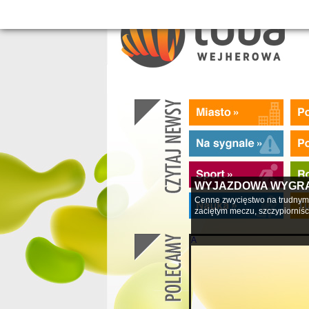
WYJAZDOWA WYGR
Cenne zwycięstwo na trudnym 
zaciętym meczu, szczypiorniści