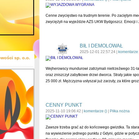
Cenne zwycięstwo na trudnym terenie. Po zaciętym mec
zwyciężyli na wyjeździe AZS UKW Bydgoszcz. Emocji i z
BIŁ I DEMOLOWAŁ
2025-12-01 22:57:24 |
komentarze 
wości sp. o.o.
Wejherowscy mundurowi zatrzymali nietrzeźwego 31-lat
oraz zniszczył zabytkowe drzwi dworca. Straty jakie 
25 000 zł. Mężczyzna usłyszał już zarzuty, za które gro
CENNY PUNKT
2025-11-10 19:06:42 |
komentarze (
)
|
Piłka nożna
Zawsze trzeba grać aż do końcowego gwizdka. Ta stara
na wywiezienie jednego punktu z Gdyni, gdzie w potyczc