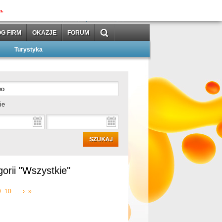
MOJAtuba
m.
»
»
zarejestruj się
zaloguj
G FIRM
OKAZJE
FORUM
Turystyka
ie
orii "Wszystkie"
9
10
...
›
»