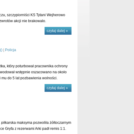
zu, szczypiorniści KS Tytani Wejherowo
wrotów akcji nie brakowało.
czytaj dalej »
(
)
|
Policja
ka, który poturbował pracownika ochrony
spowodował wstępnie oszacowano na około
zi mu do 5 lat pozbawienia wolności.
czytaj dalej »
 piłkarska maksyma pozwoliła żółtoczarnym
e Gryfa z rezerwami Arki padł remis 1:1.