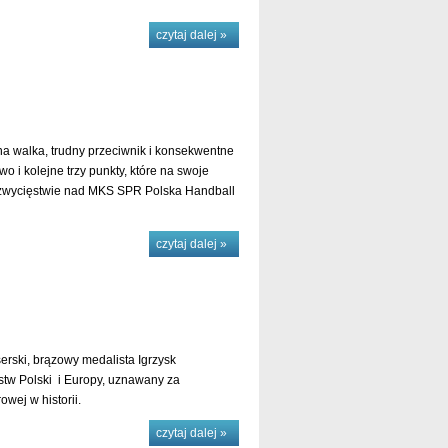
czytaj dalej »
na walka, trudny przeciwnik i konsekwentne
 i kolejne trzy punkty, które na swoje
o zwycięstwie nad MKS SPR Polska Handball
czytaj dalej »
erski, brązowy medalista Igrzysk
ostw Polski i Europy, uznawany za
wej w historii.
czytaj dalej »