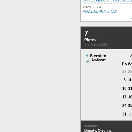
SUCES MŁODYCH BIEGACZ
2025-11-04
PODZIAŁ PUNKTÓW
7
Piątek
Sierpień 2026
Sierpień
S
Po
W
27
2
3
4
10
1
17
1
24
2
31
1
imieniny:
Donaty, Olechny,