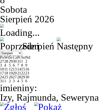
Sobota
Sierpień 2026
Sierpień
Po
Wt
Śr
Cz
Pt
So
Nd
27
28
29
30
31
1
2
3
4
5
6
7
8
9
10
11
12
13
14
15
16
17
18
19
20
21
22
23
24
25
26
27
28
29
30
31
1
2
3
4
5
6
imieniny:
Izy, Rajmunda, Seweryna