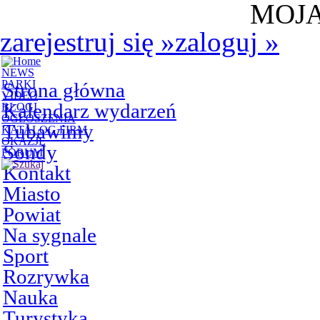
MOJA
zarejestruj się
»
zaloguj
»
NEWS
PARKI
Strona główna
VIDEO
Kalendarz wydarzeń
BLOGI
OGŁOSZENIA
Tubawimy
KATALOG FIRM
OKAZJE
Sondy
FORUM
Kontakt
Miasto
Powiat
Na sygnale
Sport
Rozrywka
Nauka
Turystyka