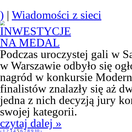
)
|
Wiadomości z sieci
Podczas uroczystej gali w 
w Warszawie odbyło się ogł
nagród w konkursie Modern
finalistów znalazły się aż d
jedna z nich decyzją jury k
swojej kategorii.
czytaj dalej »
‹
1
2
3
4
5
6
7
8
9
10
›