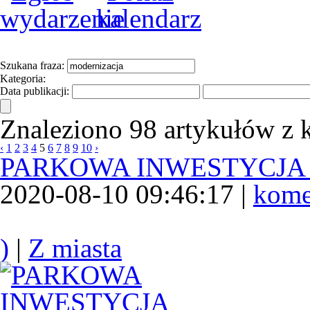
Szukana fraza:
Kategoria:
Data publikacji:
Znaleziono 98 artykułów z k
‹
1
2
3
4
5
6
7
8
9
10
›
PARKOWA INWESTYCJA
2020-08-10 09:46:17 |
kome
)
|
Z miasta