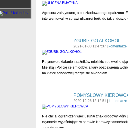
Agresora zatrzymano, a poszkodowanego opatrzono. Fu
interweniowali w sprawi ulicznrej bójki do jakiej doszł
ZGUBIŁ GO ALKOHOL
2021-01-08 11:47:37 |
komentarze 
Rutynowe działanie strażników miejskich pozwoliło uj
Miejską i Policję celem odbycia kary pozbawienia woln
na klatce schodowej raczyć się alkoholem.
POMYSŁOWY KIEROWC
2020-12-26 13:12:51 |
komentarze 
Nie chciał ograniczeń więc usunął znak drogowy który 
czynności wyjaśniające w sprawie kierowcy samochodu
znak drogowy.