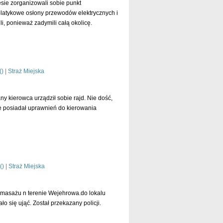
sie zorganizowali sobie punkt
platykowe osłony przewodów elektrycznych i
, ponieważ zadymili całą okolicę.
czytaj dalej »
(
)
|
Straż Miejska
y kierowca urządził sobie rajd. Nie dość,
e posiadał uprawnień do kierowania
czytaj dalej »
(
)
|
Straż Miejska
masażu n terenie Wejehrowa.do lokalu
 się ująć. Został przekazany policji.
czytaj dalej »