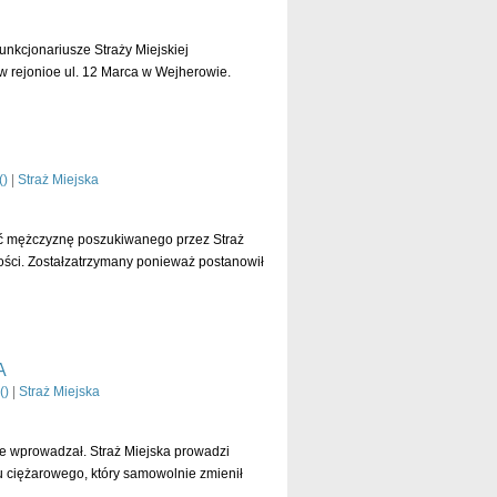
nkcjonariusze Straży Miejskiej
o w rejonioe ul. 12 Marca w Wejherowie.
czytaj dalej »
(
)
|
Straż Miejska
ąć mężczyznę poszukiwanego przez Straż
ości. Zostałzatrzymany ponieważ postanowił
czytaj dalej »
A
(
)
|
Straż Miejska
je wprowadzał. Straż Miejska prowadzi
 ciężarowego, który samowolnie zmienił