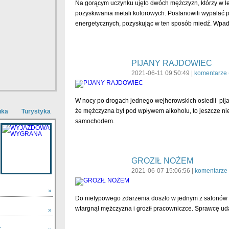
Na gorącym uczynku ujęto dwóch mężczyzn, którzy w le
pozyskiwania metali kolorowych. Postanowili wypalać 
energetycznych, pozyskując w ten sposób miedź. Wpadli
PIJANY RAJDOWIEC
2021-06-11 09:50:49 |
komentarze 
W nocy po drogach jednego wejherowskich osiedli pijan
że mężczyzna był pod wpływem alkoholu, to jeszcze ni
uka
Turystyka
samochodem.
GROZIŁ NOŻEM
2021-06-07 15:06:56 |
komentarze 
»
Do nietypowego zdarzenia doszło w jednym z salonów 
wtargnął mężczyzna i groził pracowniczce. Sprawcę udało
»