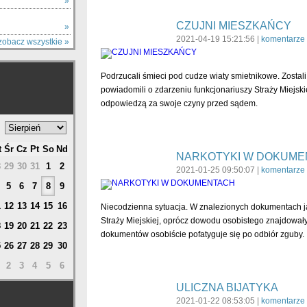
Y
»
CZUJNI MIESZKAŃCY
»
2021-04-19 15:21:56 |
komentarze 
zobacz wszystkie »
Podrzucali śmieci pod cudze wiaty smietnikowe. Zostal
powiadomili o zdarzeniu funkcjonariuszy Straży Miejsk
odpowiedzą za swoje czyny przed sądem.
t
Śr
Cz
Pt
So
Nd
NARKOTYKI W DOKUME
8
29
30
31
1
2
2021-01-25 09:50:07 |
komentarze 
5
6
7
8
9
1
12
13
14
15
16
Niecodzienna sytuacja. W znalezionych dokumentach ja
Straży Miejskiej, oprócz dowodu osobistego znajdowały 
8
19
20
21
22
23
dokumentów osobiście pofatyguje się po odbiór zguby.
5
26
27
28
29
30
2
3
4
5
6
ULICZNA BIJATYKA
2021-01-22 08:53:05 |
komentarze 