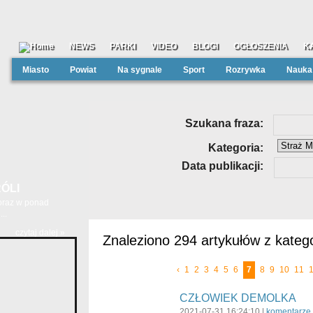
NEWS
PARKI
VIDEO
BLOGI
OGŁOSZENIA
K
Miasto
Powiat
Na sygnale
Sport
Rozrywka
Nauka
Szukana fraza:
Kategoria:
Data publikacji:
ÓLI
 oraz w ponad
..
czytaj dalej »
Znaleziono 294 artykułów z katego
‹
1
2
3
4
5
6
7
8
9
10
11
CZŁOWIEK DEMOLKA
2021-07-31 16:24:10 |
komentarze 