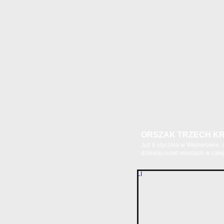
ORSZAK TRZECH KR
Już 6 stycznia w Wejherowie,
dziewięciuset miastach w całej.