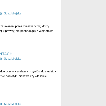
(
)
|
Straż Miejska
i zauważeni przez mieszkańców, którzy
iej. Sprawcy, nie pochodzący z Wejherowa,
czytaj dalej »
NTACH
(
)
|
Straż Miejska
kie uczciwy znalazca przyniósł do siedziby
się narkotyki. ciekawe czy właściciel
czytaj dalej »
(
)
|
Straż Miejska