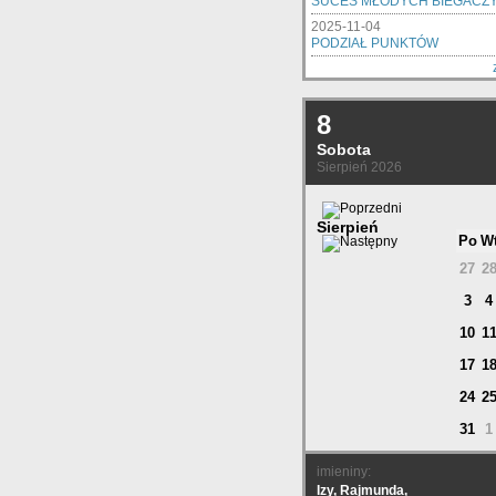
SUCES MŁODYCH BIEGACZ
2025-11-04
PODZIAŁ PUNKTÓW
8
Sobota
Sierpień 2026
Sierpień
Po
W
27
2
3
4
10
1
17
1
24
2
31
1
imieniny:
Izy, Rajmunda,