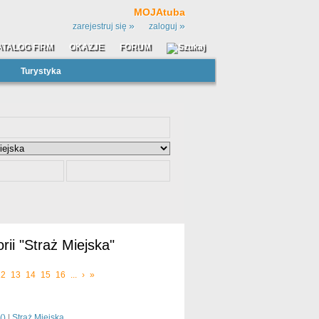
MOJAtuba
»
»
zarejestruj się
zaloguj
ATALOG FIRM
OKAZJE
FORUM
Turystyka
rii "Straż Miejska"
12
13
14
15
16
...
›
»
(
)
|
Straż Miejska