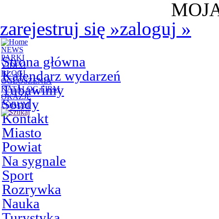
MOJA
zarejestruj się
»
zaloguj
»
NEWS
PARKI
Strona główna
VIDEO
Kalendarz wydarzeń
BLOGI
OGŁOSZENIA
Tubawimy
KATALOG FIRM
OKAZJE
Sondy
FORUM
Kontakt
Miasto
Powiat
Na sygnale
Sport
Rozrywka
Nauka
Turystyka