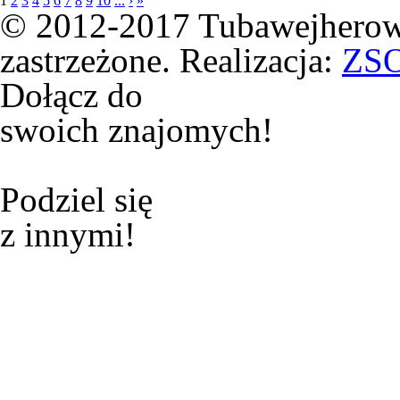
1
2
3
4
5
6
7
8
9
10
...
›
»
© 2012-2017 Tubawejherowa
zastrzeżone. Realizacja:
ZS
Dołącz do
swoich znajomych!
Podziel się
z innymi!