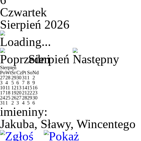
Czwartek
Sierpień 2026
Sierpień
Sierpień
Po
Wt
Śr
Cz
Pt
So
Nd
27
28
29
30
31
1
2
3
4
5
6
7
8
9
10
11
12
13
14
15
16
17
18
19
20
21
22
23
24
25
26
27
28
29
30
31
1
2
3
4
5
6
imieniny:
Jakuba, Sławy, Wincentego