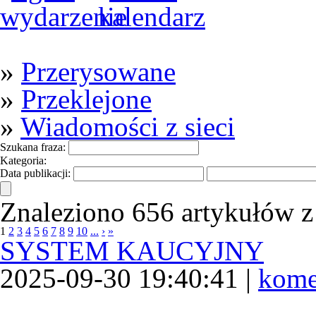
»
Przerysowane
»
Przeklejone
»
Wiadomości z sieci
Szukana fraza:
Kategoria:
Data publikacji:
Znaleziono 656 artykułów z 
1
2
3
4
5
6
7
8
9
10
...
›
»
SYSTEM KAUCYJNY
2025-09-30 19:40:41 |
kome