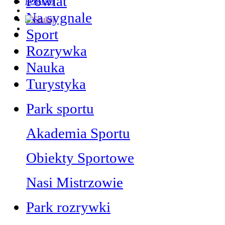
Powiat
FORUM
Na sygnale
Sport
Rozrywka
Nauka
Turystyka
Park sportu
Akademia Sportu
Obiekty Sportowe
Nasi Mistrzowie
Park rozrywki