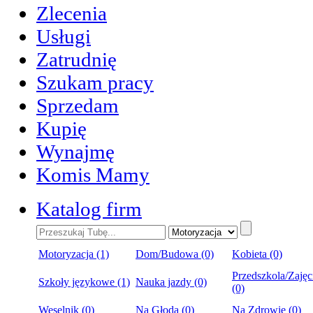
Zlecenia
Usługi
Zatrudnię
Szukam pracy
Sprzedam
Kupię
Wynajmę
Komis Mamy
Katalog firm
Motoryzacja (1)
Dom/Budowa (0)
Kobieta (0)
Przedszkola/Zajęc
Szkoły językowe (1)
Nauka jazdy (0)
(0)
Weselnik (0)
Na Głoda (0)
Na Zdrowie (0)