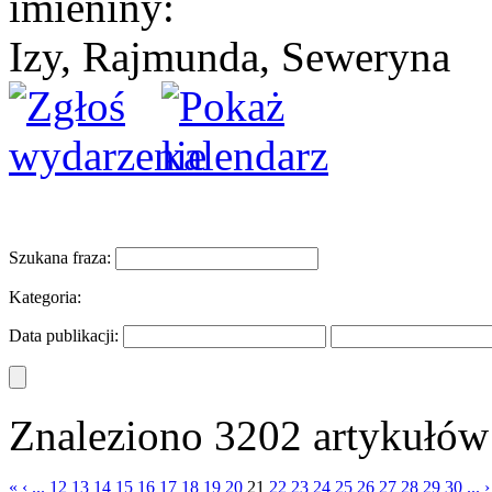
imieniny:
Izy, Rajmunda, Seweryna
Szukana fraza:
Kategoria:
Data publikacji:
Znaleziono 3202 artykułów 
«
‹
...
12
13
14
15
16
17
18
19
20
21
22
23
24
25
26
27
28
29
30
...
›