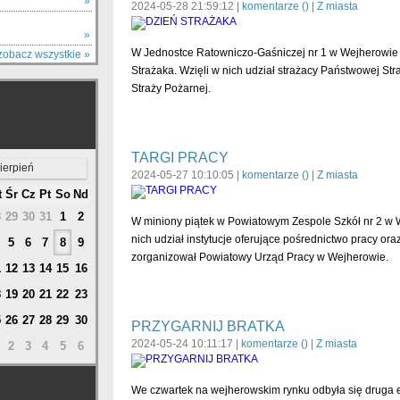
Y
»
2024-05-28 21:59:12 |
komentarze (
)
|
Z miasta
»
W Jednostce Ratowniczo-Gaśniczej nr 1 w Wejherowie 
zobacz wszystkie »
Strażaka. Wzięli w nich udział strażacy Państwowej St
Straży Pożarnej.
TARGI PRACY
ierpień
2024-05-27 10:10:05 |
komentarze (
)
|
Z miasta
t
Śr
Cz
Pt
So
Nd
8
29
30
31
1
2
W miniony piątek w Powiatowym Zespole Szkół nr 2 w W
nich udział instytucje oferujące pośrednictwo pracy or
5
6
7
8
9
zorganizował Powiatowy Urząd Pracy w Wejherowie.
1
12
13
14
15
16
8
19
20
21
22
23
5
26
27
28
29
30
PRZYGARNIJ BRATKA
2024-05-24 10:11:17 |
komentarze (
)
|
Z miasta
2
3
4
5
6
We czwartek na wejherowskim rynku odbyła się druga edy