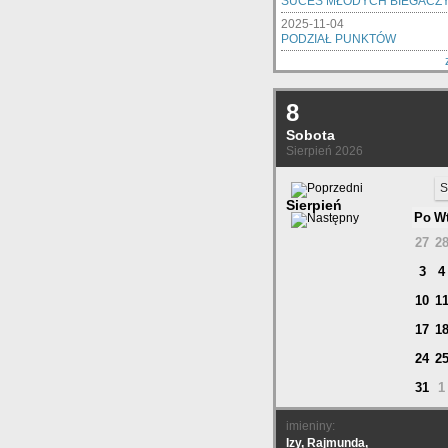
SUCES MŁODYCH BIEGACZ
2025-11-04
PODZIAŁ PUNKTÓW
8
Sobota
Sierpień 2026
S
Sierpień
Po
W
27
2
3
4
10
1
17
1
24
2
31
1
imieniny:
Izy, Rajmunda,