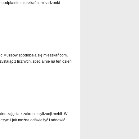
nieodpłatnie mieszkańcom sadzonki
czytaj dalej »
Noc Muzeów spodobała się mieszkańcom,
zystając z licznych, specjalnie na ten dzień
czytaj dalej »
e zajęcia z zakresu stylizacji mebli. W
czym i jak można odświeżyć i odnowić
czytaj dalej »