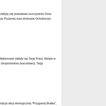
odbyły się powiatowe uroczystości Dnia
raży Pożarnej oraz druhowie Ochotniczej
czytaj dalej »
ejherowie odbyły się Targi Pracy. Wzięły w
az bezpośrednio pracodawcy. Targi
czytaj dalej »
cja akcji ekologicznej "Przygarnij Bratka",