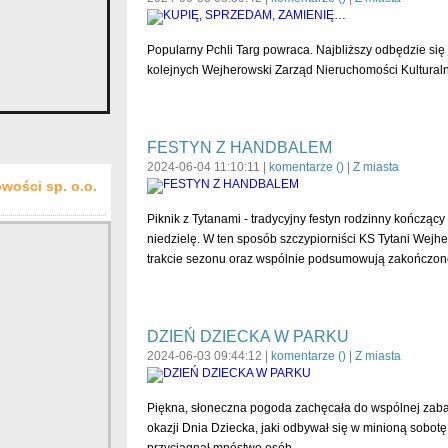
Popularny Pchli Targ powraca. Najbliższy odbędzie się 
kolejnych Wejherowski Zarząd Nieruchomości Kulturalny
FESTYN Z HANDBALEM
2024-06-04 11:10:11 |
komentarze (
)
|
Z miasta
wości sp. o.o.
Piknik z Tytanami - tradycyjny festyn rodzinny kończący
niedzielę. W ten sposób szczypiorniści KS Tytani Wejh
trakcie sezonu oraz wspólnie podsumowują zakończone ro
DZIEŃ DZIECKA W PARKU
2024-06-03 09:44:12 |
komentarze (
)
|
Z miasta
Piękna, słoneczna pogoda zachęcała do wspólnej zabaw
okazji Dnia Dziecka, jaki odbywał się w minioną sobot