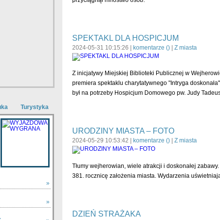
przyciągnął mnóstwo osób.
SPEKTAKL DLA HOSPICJUM
2024-05-31 10:15:26 |
komentarze (
)
|
Z miasta
Z inicjatywy Miejskiej Biblioteki Publicznej w Wejherow
premiera spektaklu charytatywnego "Intryga doskonała"
był na potrzeby Hospicjum Domowego pw. Judy Tadeu
uka
Turystyka
URODZINY MIASTA – FOTO
2024-05-29 10:53:42 |
komentarze (
)
|
Z miasta
Tłumy wejherowian, wiele atrakcji i doskonałej zabaw
381. rocznicę założenia miasta. Wydarzenia uświetniając
»
»
DZIEŃ STRAŻAKA