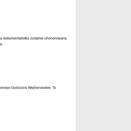
czytaj dalej »
ka dokumentalistka zostanie uhonorowana.
a.
czytaj dalej »
erowo-Gościcino Wejherowskie. To
czytaj dalej »