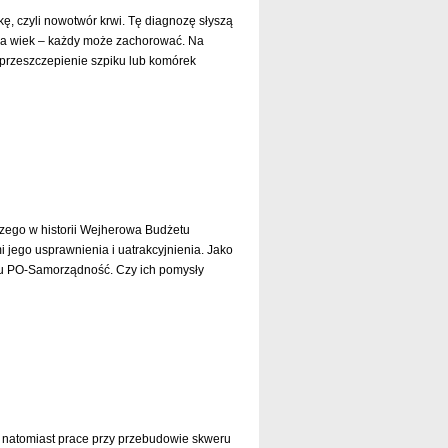
ę, czyli nowotwór krwi. Tę diagnozę słyszą
 na wiek – każdy może zachorować. Na
 przeszczepienie szpiku lub komórek
czytaj dalej »
szego w historii Wejherowa Budżetu
jego usprawnienia i uatrakcyjnienia. Jako
ubu PO-Samorządność. Czy ich pomysły
czytaj dalej »
 natomiast prace przy przebudowie skweru