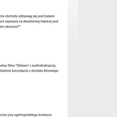
czne obchody odbywają się pod hasłem
uzeum zaprasza na dwudniową imprezę pod
ctwo utracone?"
czytaj dalej »
okaz filmu "Obława" z audiodeskrypcją.
liwienie korzystania z dorobku filmowego
czytaj dalej »
przez jury ogólnopolskiego konkursu