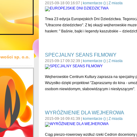
2015-09-18 00:16:07 |
komentarze (
)
|
Z miasta
Trwa 23 edycja Europejskich Dni Dziedzictwa. Tegoro
"Utracone dziedzictwo". Z tej okazji wejherowskie m
hasłem: " Baśnie, bajki i legendy kaszubskie – dziedzi
SPECJALNY SEANS FILMOWY
wości sp. o.o.
2015-09-17 09:32:39 |
komentarze (
)
|
Z miasta
Wejherowskie Centrum Kultury zaprasza na specjalny p
Wszystko dzięki projektowi "Zapraszamy do kina - umoż
osobom niewidomym, słabowidzącym i niesłyszącym".
WYRÓŻNIENIE DLA WEJHEROWA
2015-09-16 09:41:39 |
komentarze (
)
|
Z miasta
Ciąg pieszo-rowerowy wzdłuż rzeki Cedron doceniony 