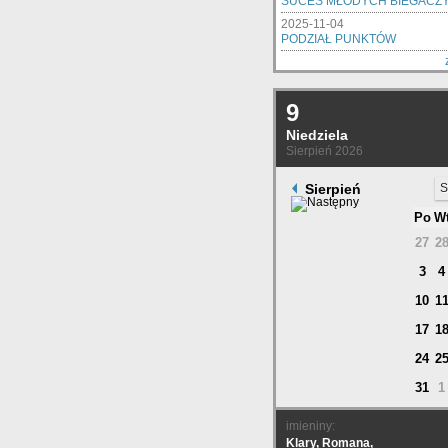
SUCES MŁODYCH BIEGACZ
2025-11-04
PODZIAŁ PUNKTÓW
9
Niedziela
Sierpień 2026
Sierpień
S
Po
W
27
2
3
4
10
1
17
1
24
2
31
1
imieniny:
Klary, Romana,