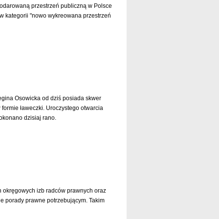
podarowaną przestrzeń publiczną w Polsce
 w kategorii "nowo wykreowana przestrzeń
czytaj dalej »
egina Osowicka od dziś posiada skwer
formie ławeczki. Uroczystego otwarcia
konano dzisiaj rano.
czytaj dalej »
ch okręgowych izb radców prawnych oraz
ne porady prawne potrzebującym. Takim