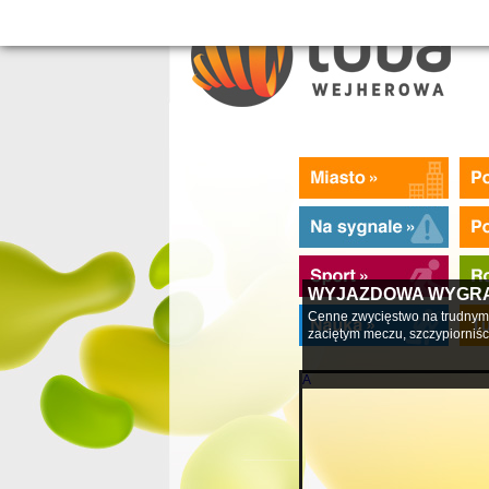
WYJAZDOWA WYGR
Cenne zwycięstwo na trudnym 
zaciętym meczu, szczypiorniści