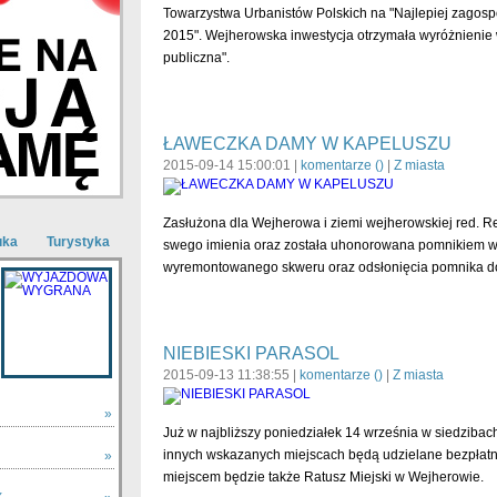
Towarzystwa Urbanistów Polskich na "Najlepiej zagos
2015". Wejherowska inwestycja otrzymała wyróżnienie
publiczna".
ŁAWECZKA DAMY W KAPELUSZU
2015-09-14 15:00:01 |
komentarze (
)
|
Z miasta
Zasłużona dla Wejherowa i ziemi wejherowskiej red. R
uka
Turystyka
swego imienia oraz została uhonorowana pomnikiem w 
wyremontowanego skweru oraz odsłonięcia pomnika do
NIEBIESKI PARASOL
2015-09-13 11:38:55 |
komentarze (
)
|
Z miasta
»
Już w najbliższy poniedziałek 14 września w siedziba
innych wskazanych miejscach będą udzielane bezpłat
»
miejscem będzie także Ratusz Miejski w Wejherowie.