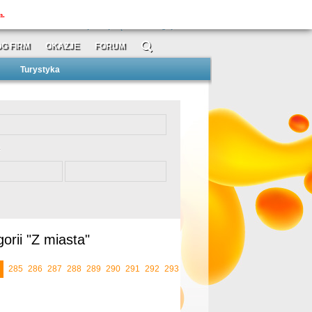
MOJAtuba
m.
»
»
zarejestruj się
zaloguj
G FIRM
OKAZJE
FORUM
Turystyka
orii "Z miasta"
285
286
287
288
289
290
291
292
293