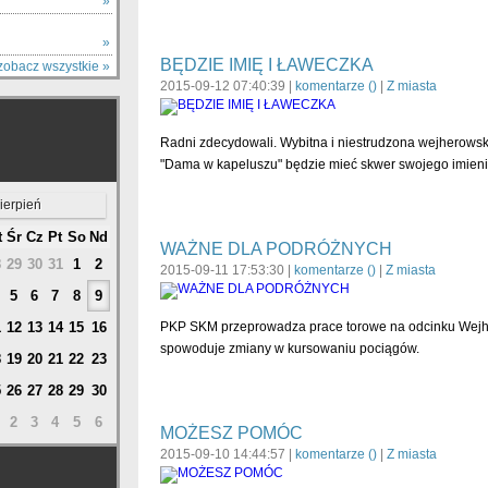
Y
»
»
BĘDZIE IMIĘ I ŁAWECZKA
zobacz wszystkie »
2015-09-12 07:40:39 |
komentarze (
)
|
Z miasta
Radni zdecydowali. Wybitna i niestrudzona wejherows
"Dama w kapeluszu" będzie mieć skwer swojego imieni
ierpień
t
Śr
Cz
Pt
So
Nd
WAŻNE DLA PODRÓŻNYCH
8
29
30
31
1
2
2015-09-11 17:53:30 |
komentarze (
)
|
Z miasta
5
6
7
8
9
1
12
13
14
15
16
PKP SKM przeprowadza prace torowe na odcinku Wejh
spowoduje zmiany w kursowaniu pociągów.
8
19
20
21
22
23
5
26
27
28
29
30
2
3
4
5
6
MOŻESZ POMÓC
2015-09-10 14:44:57 |
komentarze (
)
|
Z miasta