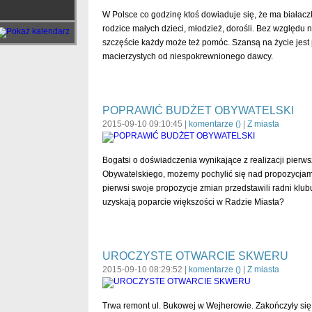
W Polsce co godzinę ktoś dowiaduje się, że ma białaczk
rodzice małych dzieci, młodzież, dorośli. Bez względu
szczęście każdy może też pomóc. Szansą na życie jest
macierzystych od niespokrewnionego dawcy.
POPRAWIĆ BUDŻET OBYWATELSKI
2015-09-10 09:10:45 |
komentarze (
)
|
Z miasta
Bogatsi o doświadczenia wynikające z realizacji pierw
Obywatelskiego, możemy pochylić się nad propozycjami 
pierwsi swoje propozycje zmian przedstawili radni kl
uzyskają poparcie większości w Radzie Miasta?
UROCZYSTE OTWARCIE SKWERU
2015-09-10 08:29:52 |
komentarze (
)
|
Z miasta
Trwa remont ul. Bukowej w Wejherowie. Zakończyły się