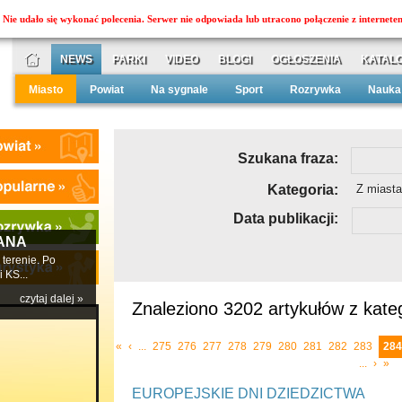
Nie udało się wykonać polecenia. Serwer nie odpowiada lub utracono połączenie z internete
NEWS
PARKI
VIDEO
BLOGI
OGŁOSZENIA
KATALO
Miasto
Powiat
Na sygnale
Sport
Rozrywka
Nauka
Szukana fraza:
Kategoria:
Z miasta
Data publikacji:
ANA
terenie. Po
 KS...
czytaj dalej »
Znaleziono 3202 artykułów z kateg
«
‹
...
275
276
277
278
279
280
281
282
283
284
...
›
»
EUROPEJSKIE DNI DZIEDZICTWA