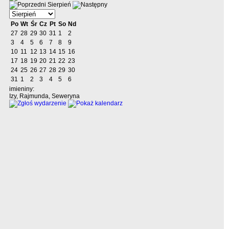
Sierpień
Po
Wt
Śr
Cz
Pt
So
Nd
27
28
29
30
31
1
2
3
4
5
6
7
8
9
10
11
12
13
14
15
16
17
18
19
20
21
22
23
24
25
26
27
28
29
30
31
1
2
3
4
5
6
imieniny:
Izy, Rajmunda, Seweryna