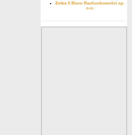
Emka 5 Biuro Rachunkowości sp.
o.o.