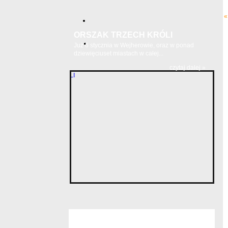
«
ORSZAK TRZECH KRÓLI
Już 6 stycznia w Wejherowie, oraz w ponad
dziewięciuset miastach w całej...
czytaj dalej »