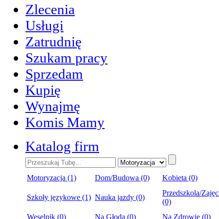
Zlecenia
Usługi
Zatrudnię
Szukam pracy
Sprzedam
Kupię
Wynajmę
Komis Mamy
Katalog firm
Motoryzacja (1)
Dom/Budowa (0)
Kobieta (0)
Przedszkola/Zajęc
Szkoły językowe (1)
Nauka jazdy (0)
(0)
Weselnik (0)
Na Głoda (0)
Na Zdrowie (0)