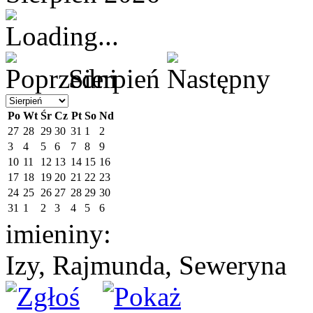
Sierpień
Po
Wt
Śr
Cz
Pt
So
Nd
27
28
29
30
31
1
2
3
4
5
6
7
8
9
10
11
12
13
14
15
16
17
18
19
20
21
22
23
24
25
26
27
28
29
30
31
1
2
3
4
5
6
imieniny:
Izy, Rajmunda, Seweryna