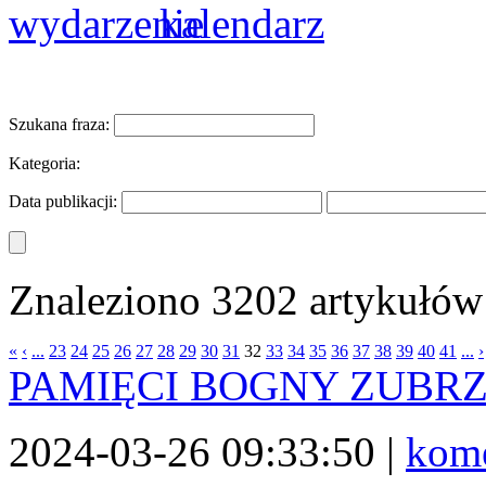
Szukana fraza:
Kategoria:
Data publikacji:
Znaleziono 3202 artykułów 
«
‹
...
23
24
25
26
27
28
29
30
31
32
33
34
35
36
37
38
39
40
41
...
›
PAMIĘCI BOGNY ZUBRZ
2024-03-26 09:33:50 |
kome