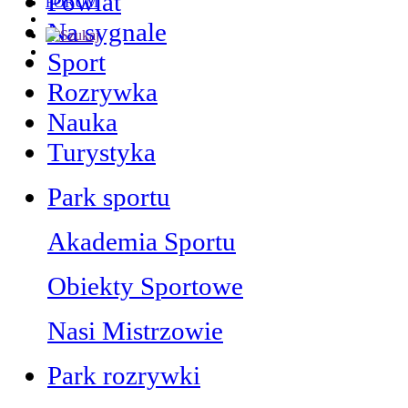
Powiat
FORUM
Na sygnale
Sport
Rozrywka
Nauka
Turystyka
Park sportu
Akademia Sportu
Obiekty Sportowe
Nasi Mistrzowie
Park rozrywki