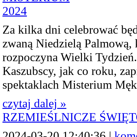
Za kilka dni celebrować bę
zwaną Niedzielą Palmową, 
rozpoczyna Wielki Tydzień.
Kaszubscy, jak co roku, za
spektaklach Misterium Męki
czytaj dalej »
RZEMIEŚLNICZE ŚWIĘ
2024-03-20 12:40:36 |
kome