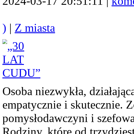
2024-03-17 20:51:11 |
kome
)
|
Z miasta
Osoba niezwykła, działając
empatycznie i skutecznie. Z
pomysłodawczyni i szefowa
Rodziny, które od trzydzies