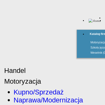
Katalog fir
Motoryzacja
Szkoły jęz
Weselnik (
Handel
Motoryzacja
Kupno/Sprzedaż
Naprawa/Modernizacja