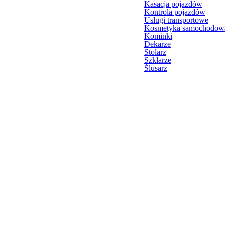
Kasacja pojazdów
Kontrola pojazdów
Usługi transportowe
Kosmetyka samochodow
Kominki
Dekarze
Stolarz
Szklarze
Ślusarz