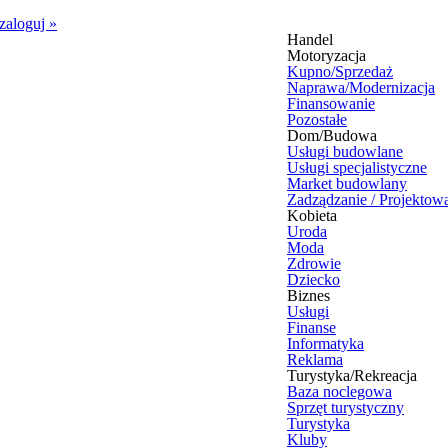
zaloguj
»
Handel
Motoryzacja
Kupno/Sprzedaż
Naprawa/Modernizacja
Finansowanie
Pozostałe
Dom/Budowa
Usługi budowlane
Usługi specjalistyczne
Market budowlany
Zadządzanie / Projektow
Kobieta
Uroda
Moda
Zdrowie
Dziecko
Biznes
Usługi
Finanse
Informatyka
Reklama
Turystyka/Rekreacja
Baza noclegowa
Sprzęt turystyczny
Turystyka
Kluby