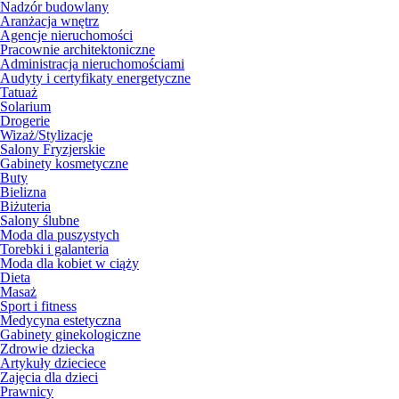
Nadzór budowlany
Aranżacja wnętrz
Agencje nieruchomości
Pracownie architektoniczne
Administracja nieruchomościami
Audyty i certyfikaty energetyczne
Tatuaż
Solarium
Drogerie
Wizaż/Stylizacje
Salony Fryzjerskie
Gabinety kosmetyczne
Buty
Bielizna
Biżuteria
Salony ślubne
Moda dla puszystych
Torebki i galanteria
Moda dla kobiet w ciąży
Dieta
Masaż
Sport i fitness
Medycyna estetyczna
Gabinety ginekologiczne
Zdrowie dziecka
Artykuły dzieciece
Zajęcia dla dzieci
Prawnicy