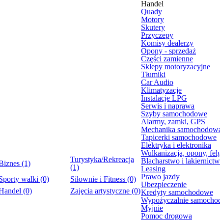
Handel
Quady
Motory
Skutery
Przyczepy
Komisy dealerzy
Opony - sprzedaż
Części zamienne
Sklepy motoryzacyjne
Tłumiki
Car Audio
Klimatyzacje
Instalacje LPG
Serwis i naprawa
Szyby samochodowe
Alarmy, zamki, GPS
Mechanika samochodow
Tapicerki samochodowe
Elektryka i elektronika
Wulkanizacja, opony, fel
Turystyka/Rekreacja
Blacharstwo i lakiernict
Biznes (1)
(1)
Leasing
Prawo jazdy
Sporty walki (0)
Siłownie i Fitness (0)
Ubezpieczenie
Handel (0)
Zajęcia artystyczne (0)
Kredyty samochodowe
Wypożyczalnie samoch
Myjnie
Pomoc drogowa