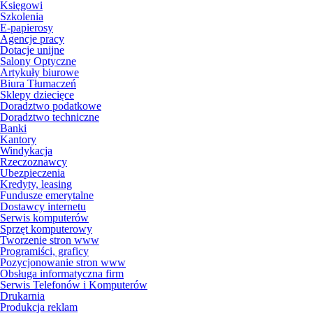
Księgowi
Szkolenia
E-papierosy
Agencje pracy
Dotacje unijne
Salony Optyczne
Artykuły biurowe
Biura Tłumaczeń
Sklepy dziecięce
Doradztwo podatkowe
Doradztwo techniczne
Banki
Kantory
Windykacja
Rzeczoznawcy
Ubezpieczenia
Kredyty, leasing
Fundusze emerytalne
Dostawcy internetu
Serwis komputerów
Sprzęt komputerowy
Tworzenie stron www
Programiści, graficy
Pozycjonowanie stron www
Obsługa informatyczna firm
Serwis Telefonów i Komputerów
Drukarnia
Produkcja reklam