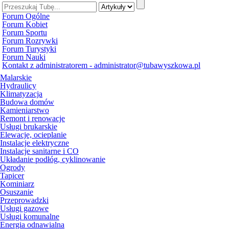
Forum Ogólne
Forum Kobiet
Forum Sportu
Forum Rozrywki
Forum Turystyki
Forum Nauki
Kontakt z administratorem - administrator@tubawyszkowa.pl
Malarskie
Hydraulicy
Klimatyzacja
Budowa domów
Kamieniarstwo
Remont i renowacje
Usługi brukarskie
Elewacje, ocieplanie
Instalacje elektryczne
Instalacje sanitarne i CO
Układanie podłóg, cyklinowanie
Ogrody
Tapicer
Kominiarz
Osuszanie
Przeprowadzki
Usługi gazowe
Usługi komunalne
Energia odnawialna