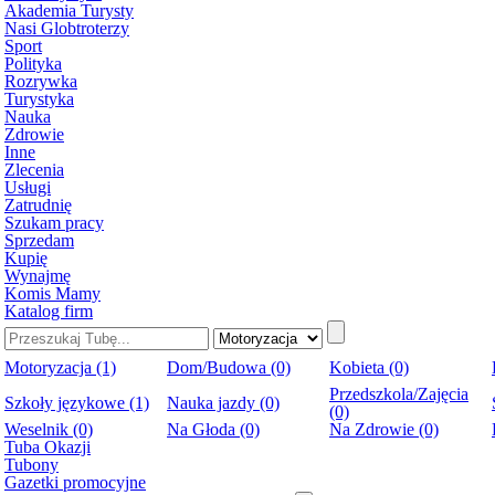
Akademia Turysty
Nasi Globtroterzy
Sport
Polityka
Rozrywka
Turystyka
Nauka
Zdrowie
Inne
Zlecenia
Usługi
Zatrudnię
Szukam pracy
Sprzedam
Kupię
Wynajmę
Komis Mamy
Katalog firm
Motoryzacja (1)
Dom/Budowa (0)
Kobieta (0)
Przedszkola/Zajęcia
Szkoły językowe (1)
Nauka jazdy (0)
(0)
Weselnik (0)
Na Głoda (0)
Na Zdrowie (0)
Tuba Okazji
Tubony
Gazetki promocyjne