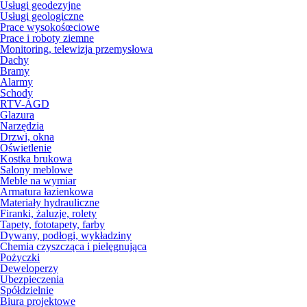
Usługi geodezyjne
Usługi geologiczne
Prace wysokośœciowe
Prace i roboty ziemne
Monitoring, telewizja przemysłowa
Dachy
Bramy
Alarmy
Schody
RTV-AGD
Glazura
Narzędzia
Drzwi, okna
Oświetlenie
Kostka brukowa
Salony meblowe
Meble na wymiar
Armatura łazienkowa
Materiały hydrauliczne
Firanki, żaluzje, rolety
Tapety, fototapety, farby
Dywany, podłogi, wykładziny
Chemia czyszcząca i pielęgnująca
Pożyczki
Deweloperzy
Ubezpieczenia
Spółdzielnie
Biura projektowe