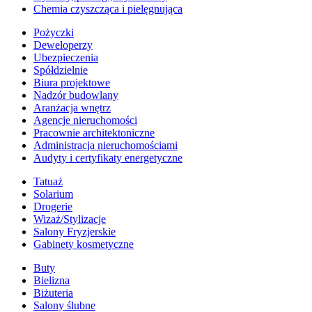
Chemia czyszcząca i pielęgnująca
Pożyczki
Deweloperzy
Ubezpieczenia
Spółdzielnie
Biura projektowe
Nadzór budowlany
Aranżacja wnętrz
Agencje nieruchomości
Pracownie architektoniczne
Administracja nieruchomościami
Audyty i certyfikaty energetyczne
Tatuaż
Solarium
Drogerie
Wizaż/Stylizacje
Salony Fryzjerskie
Gabinety kosmetyczne
Buty
Bielizna
Biżuteria
Salony ślubne