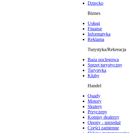
Dziecko
Biznes
Usługi
Finanse
Informatyka
Reklama
Turystyka/Rekreacja
Baza noclegowa
Sprzęt turystyczny
Turystyka
Kluby
Handel
Quady
Motory
Skutery
Przyczepy
Komisy dealerzy
Opony - sprzedaż
Części zamienne