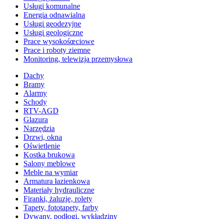
Usługi komunalne
Energia odnawialna
Usługi geodezyjne
Usługi geologiczne
Prace wysokośœciowe
Prace i roboty ziemne
Monitoring, telewizja przemysłowa
Dachy
Bramy
Alarmy
Schody
RTV-AGD
Glazura
Narzędzia
Drzwi, okna
Oświetlenie
Kostka brukowa
Salony meblowe
Meble na wymiar
Armatura łazienkowa
Materiały hydrauliczne
Firanki, żaluzje, rolety
Tapety, fototapety, farby
Dywany, podłogi, wykładziny