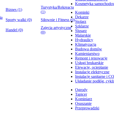
Kosmetyka samochodo
Turystyka/Rekreacja
Biznes (1)
(1)
Kominki
Dekarze
ia
Sporty walki (0)
Siłownie i Fitness (0)
Stolarz
Szklarze
Zajęcia artystyczne
Handel (0)
Ślusarz
(0)
Malarskie
Hydraulicy
Klimatyzacja
Budowa domów
Kamieniarstwo
Remont i renowacje
Usługi brukarskie
Elewacje, ocieplanie
Instalacje elektryczne
Instalacje sanitarne i C
Układanie podłóg, cykl
Ogrody
Tapicer
Kominiarz
Osuszanie
Przeprowadzki