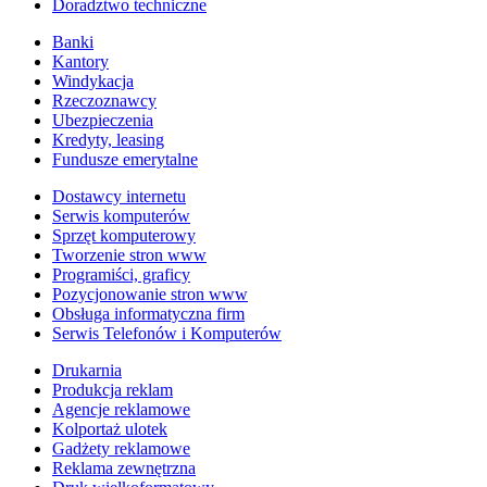
Doradztwo techniczne
Banki
Kantory
Windykacja
Rzeczoznawcy
Ubezpieczenia
Kredyty, leasing
Fundusze emerytalne
Dostawcy internetu
Serwis komputerów
Sprzęt komputerowy
Tworzenie stron www
Programiści, graficy
Pozycjonowanie stron www
Obsługa informatyczna firm
Serwis Telefonów i Komputerów
Drukarnia
Produkcja reklam
Agencje reklamowe
Kolportaż ulotek
Gadżety reklamowe
Reklama zewnętrzna