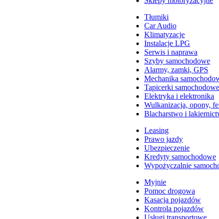
Sklepy motoryzacyjne
Tłumiki
Car Audio
Klimatyzacje
Instalacje LPG
Serwis i naprawa
Szyby samochodowe
Alarmy, zamki, GPS
Mechanika samochodo
Tapicerki samochodow
Elektryka i elektronika
Wulkanizacja, opony, fe
Blacharstwo i lakiernic
Leasing
Prawo jazdy
Ubezpieczenie
Kredyty samochodowe
Wypożyczalnie samoc
Myjnie
Pomoc drogowa
Kasacja pojazdów
Kontrola pojazdów
Usługi transportowe