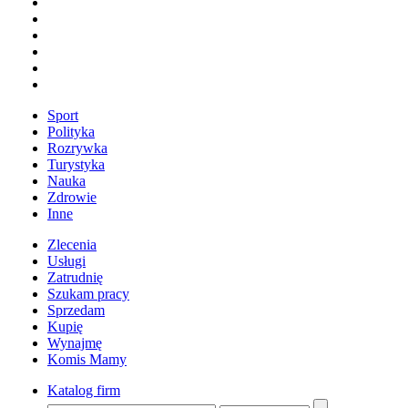
Sport
Polityka
Rozrywka
Turystyka
Nauka
Zdrowie
Inne
Zlecenia
Usługi
Zatrudnię
Szukam pracy
Sprzedam
Kupię
Wynajmę
Komis Mamy
Katalog firm