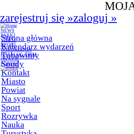
MOJA
zarejestruj się
»
zaloguj
»
NEWS
PARKI
Strona główna
VIDEO
Kalendarz wydarzeń
BLOGI
OGŁOSZENIA
Tubawimy
KATALOG FIRM
OKAZJE
Sondy
FORUM
Kontakt
Miasto
Powiat
Na sygnale
Sport
Rozrywka
Nauka
Turystyka