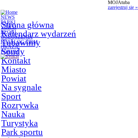
MOJAtuba
zarejestruj się
»
NEWS
PARKI
Strona główna
VIDEO
Kalendarz wydarzeń
BLOGI
OGŁOSZENIA
Tubawimy
KATALOG FIRM
OKAZJE
Sondy
FORUM
Kontakt
Miasto
Powiat
Na sygnale
Sport
Rozrywka
Nauka
Turystyka
Park sportu