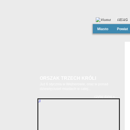
NEWS
Miasto
Powiat
ORSZAK TRZECH KRÓLI
Już 6 stycznia w Wejherowie, oraz w ponad
dziewięciuset miastach w całej...
czytaj dalej »