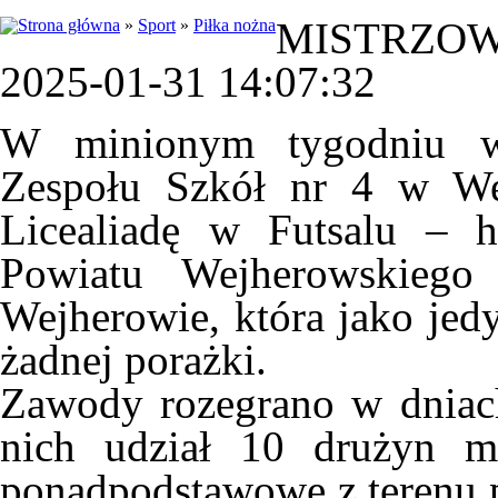
MISTRZOW
»
Sport
»
Piłka nożna
2025-01-31 14:07:32
W minionym tygodniu w
Zespołu Szkół nr 4 w We
Licealiadę w Futsalu – h
Powiatu Wejherowskieg
Wejherowie, która jako jed
żadnej porażki.
Zawody rozegrano w dniach
nich udział 10 drużyn mę
ponadpodstawowe z terenu p