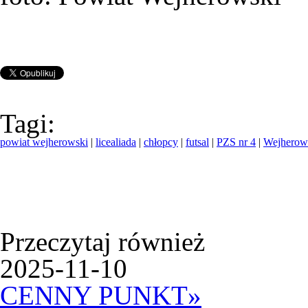
Tagi:
powiat wejherowski
|
licealiada
|
chłopcy
|
futsal
|
PZS nr 4
|
Wejherow
Przeczytaj również
2025-11-10
CENNY PUNKT
»