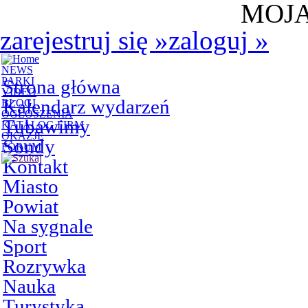
MOJA
zarejestruj się
»
zaloguj
»
NEWS
PARKI
Strona główna
VIDEO
Kalendarz wydarzeń
BLOGI
OGŁOSZENIA
Tubawimy
KATALOG FIRM
OKAZJE
Sondy
FORUM
Kontakt
Miasto
Powiat
Na sygnale
Sport
Rozrywka
Nauka
Turystyka