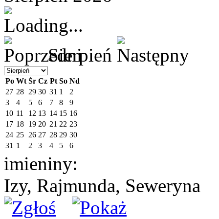
Sierpień
Po
Wt
Śr
Cz
Pt
So
Nd
27
28
29
30
31
1
2
3
4
5
6
7
8
9
10
11
12
13
14
15
16
17
18
19
20
21
22
23
24
25
26
27
28
29
30
31
1
2
3
4
5
6
imieniny:
Izy, Rajmunda, Seweryna