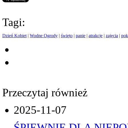
Tagi:
Dzień Kobiet
|
Wodne Ogrody
|
święto
|
panie
|
atrakcje
|
zajęcia
|
pok
Przeczytaj również
2025-11-07
ŚPIEWNIE DLA NIEP