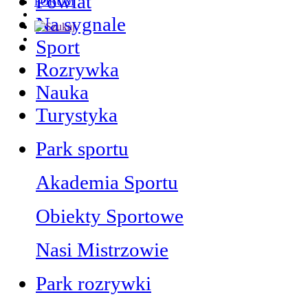
Powiat
FORUM
Na sygnale
Sport
Rozrywka
Nauka
Turystyka
Park sportu
Akademia Sportu
Obiekty Sportowe
Nasi Mistrzowie
Park rozrywki