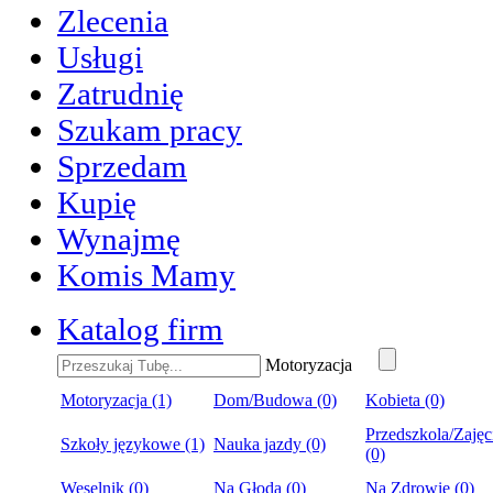
Zlecenia
Usługi
Zatrudnię
Szukam pracy
Sprzedam
Kupię
Wynajmę
Komis Mamy
Katalog firm
Motoryzacja
Motoryzacja (1)
Dom/Budowa (0)
Kobieta (0)
Przedszkola/Zajęc
Szkoły językowe (1)
Nauka jazdy (0)
(0)
Weselnik (0)
Na Głoda (0)
Na Zdrowie (0)