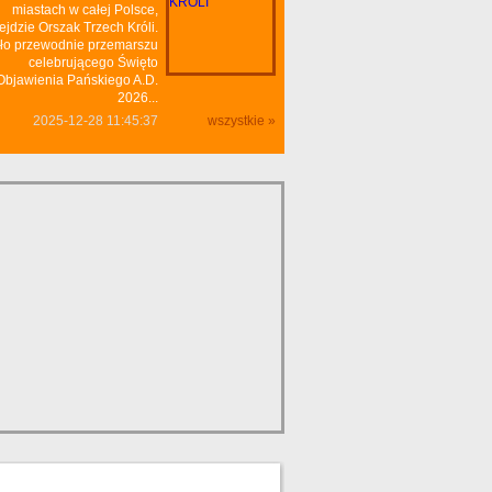
miastach w całej Polsce,
ejdzie Orszak Trzech Króli.
ło przewodnie przemarszu
celebrującego Święto
Objawienia Pańskiego A.D.
2026...
2025-12-28 11:45:37
wszystkie »