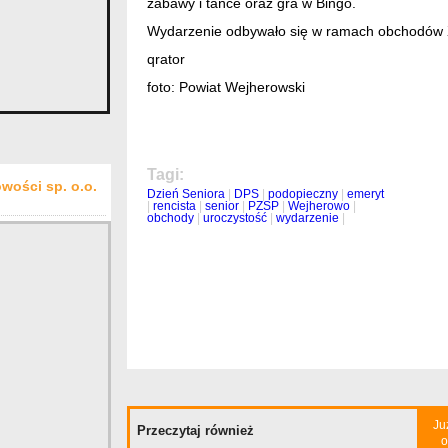
zabawy i tańce oraz gra w Bingo.
Wydarzenie odbywało się w ramach obchodów X
qrator
foto: Powiat Wejherowski
Tagi:
wości sp. o.o.
Dzień Seniora
|
DPS
|
podopieczny
|
emeryt
|
rencista
|
senior
|
PZSP
|
Wejherowo
|
obchody
|
uroczystość
|
wydarzenie
|
Ju
Przeczytaj również
o