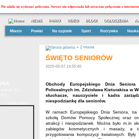
Nie udało się wykonać polecenia. Serwer nie odpowiada lub utracono połączenie z internete
NEWS
PARKI
VIDEO
BLOGI
OGŁOSZENIA
K
Miasto
Powiat
Na sygnale
Sport
Rozrywka
Nauka
»
Z miasta
ŚWIĘTO SENIORÓW
2025-05-07 14:55:40
ANA
Obchody Europejskiego Dnia Seniora
Policealnych im. Zdzisława Kieturakisa w We
terenie. Po
 KS...
słuchacze, nauczyciele i kadra zarząd
niespodziankę dla seniorów.
czytaj dalej »
W ramach Europejskiego Dnia Seniora, na 
szkołą Domów Pomocy Społecznej oraz orga
atrakcji i niespodzianek. Można było m.in sk
zabiegów kosmetycznych i masaży, a t
przygotowania kompozycji kwiatowych. Były 