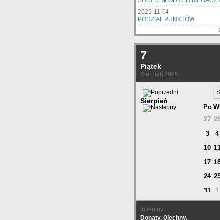
SUCES MŁODYCH BIEGACZ
2025-11-04
PODZIAŁ PUNKTÓW
7
Piątek
Sierpień 2026
S
Sierpień
Po
W
27
2
3
4
10
1
17
1
24
2
31
1
imieniny:
Donaty, Olechny,