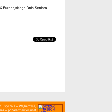
 Europejskiego Dnia Seniora.
ż 6 stycznia w Wejherowie,
raz w ponad dziewięciuset