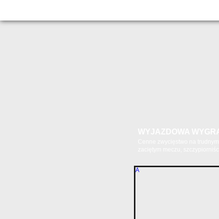
WYJAZDOWA WYGR
Cenne zwycięstwo na trudnym 
zaciętym meczu, szczypiorniści