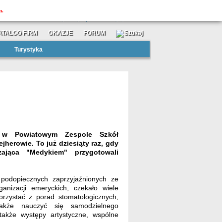
MOJAtuba
m.
»
»
zarejestruj się
zaloguj
ATALOG FIRM
OKAZJE
FORUM
Turystyka
 w Powiatowym Zespole Szkół
jherowie. To już dziesiąty raz, gdy
zająca "Medykiem" przygotowali
podopiecznych zaprzyjaźnionych ze
nizacji emeryckich, czekało wiele
orzystać z porad stomatologicznych,
akże nauczyć się samodzielnego
także występy artystyczne, wspólne