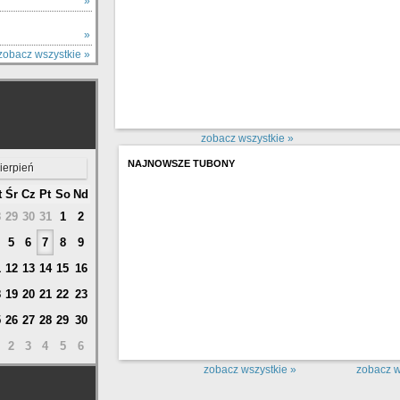
Y
»
»
zobacz wszystkie »
zobacz wszystkie »
NAJNOWSZE TUBONY
ierpień
t
Śr
Cz
Pt
So
Nd
8
29
30
31
1
2
5
6
7
8
9
1
12
13
14
15
16
8
19
20
21
22
23
5
26
27
28
29
30
2
3
4
5
6
zobacz wszystkie »
zobacz w