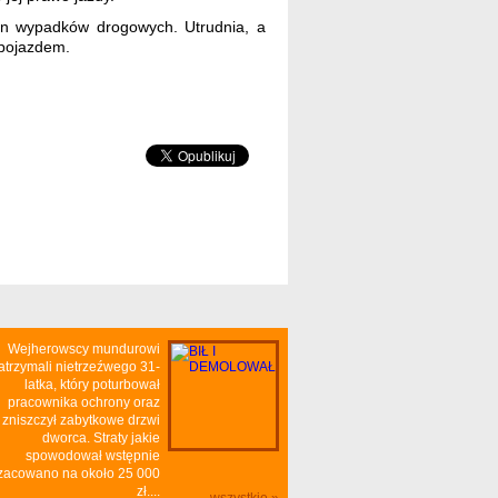
yn wypadków drogowych. Utrudnia, a
pojazdem.
Wejherowscy mundurowi
atrzymali nietrzeźwego 31-
latka, który poturbował
pracownika ochrony oraz
zniszczył zabytkowe drzwi
dworca. Straty jakie
spowodował wstępnie
zacowano na około 25 000
zł....