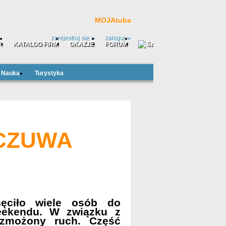
MOJAtuba
»
»
zarejestruj się
zaloguj
A
KATALOG FIRM
OKAZJE
FORUM
Nauka
Turystyka
CZUWA
ęciło wiele osób do
eekendu. W związku z
zmożony ruch. Część