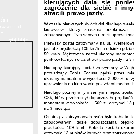
kierujących dała się ponieś
zagrożenie dla siebie i inn
stracili prawo jazdy.
ÓLI
W czasie pierwszych dwóch dni długiego weeken
 oraz w ponad
kierowców, którzy znacznie przekraczali
..
zabudowanym. Tym samym utracili uprawnienia 
czytaj dalej »
Pierwszy został zatrzymany na ul. Wejherow
jechał z prędkością 105 km/h na odcinku gdzie
50 km/h. Mężczyzna został ukarany mandatem
punktów karnych oraz utracił prawo jazdy na 3 
Następny kierujący został zatrzymany w Wej
prowadzący Forda Focusa pędził przez mia
ukarany mandatem w wysokości 2.000 zł, otrzy
uprawnienia do kierowania pojazdami mechanic
Niedługo później w tym samym miejscu został
CX5, który przekroczył dopuszczała prędkość
mandatem w wysokości 1.500 zł, otrzymał 13 p
na 3 miesiące.
Ostatnią z zatrzymanych osób była kobieta,
zabudowanym, gdzie dopuszczalna prędk
prędkością 109 km/h. Kobieta została ukar
otrzymała 13 punktów karnych oraz zatrzymano 