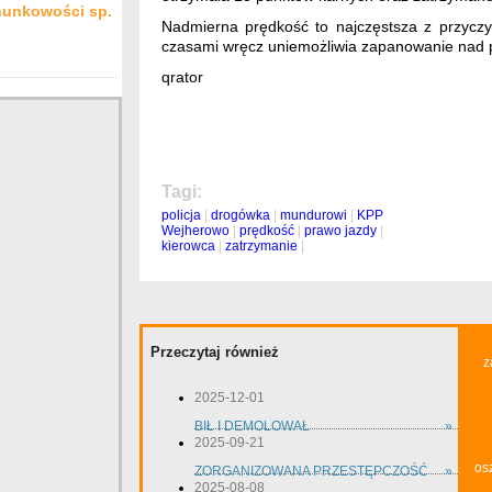
hunkowości sp.
Nadmierna prędkość to najczęstsza z przycz
czasami wręcz uniemożliwia zapanowanie nad 
qrator
Tagi:
policja
|
drogówka
|
mundurowi
|
KPP
Wejherowo
|
prędkość
|
prawo jazdy
|
kierowca
|
zatrzymanie
|
Przeczytaj również
z
2025-12-01
BIŁ I DEMOLOWAŁ
»
2025-09-21
os
ZORGANIZOWANA PRZESTĘPCZOŚĆ
»
2025-08-08