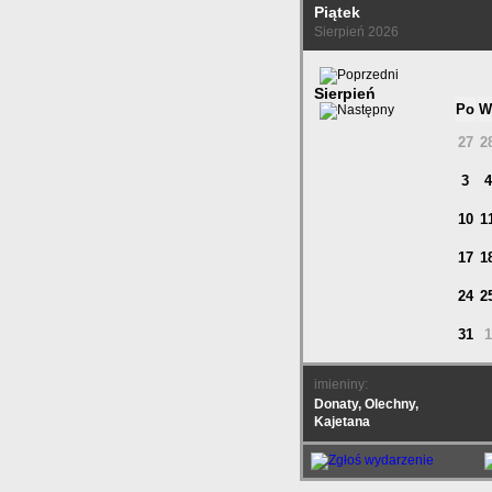
Piątek
Sierpień 2026
Sierpień
Po
W
27
2
3
4
10
1
17
1
24
2
31
1
imieniny:
Donaty, Olechny,
Kajetana