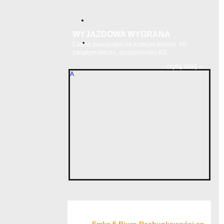
WYJAZDOWA WYGRANA
Cenne zwycięstwo na trudnym terenie. Po
zaciętym meczu, szczypiorniści KS...
czytaj dalej »