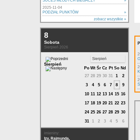
SUCES MŁODYCH BIEGACZY
»
2025-11-04
PODZIAŁ PUNKTÓW
»
zobacz wszystkie »
8
Sobota
P
Sierpień 2026
2
Sierpień
O
Sierpień
2
Po
Wt
Śr
Cz
Pt
So
Nd
K
27
28
29
30
31
1
2
2
Ś
3
4
5
6
7
8
9
10
11
12
13
14
15
16
17
18
19
20
21
22
23
24
25
26
27
28
29
30
31
1
2
3
4
5
6
imieniny:
Izy, Rajmunda,