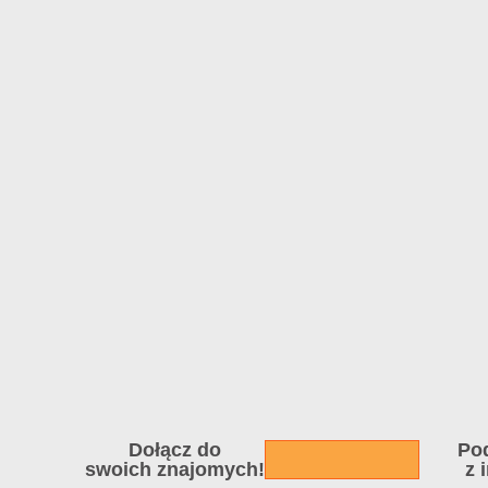
Dołącz do
Pod
swoich znajomych!
z 