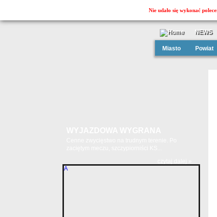
Nie udało się wykonać polece
NEWS
Miasto
Powiat
WYJAZDOWA WYGRANA
Cenne zwycięstwo na trudnym terenie. Po
zaciętym meczu, szczypiorniści KS...
czytaj dalej »