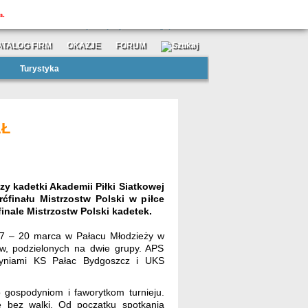
MOJAtuba
m.
»
»
zarejestruj się
zaloguj
ATALOG FIRM
OKAZJE
FORUM
Turystyka
AŁ
y kadetki Akademii Piłki Siatkowej
rćfinału Mistrzostw Polski w piłce
inale Mistrzostw Polski kadetek.
 17 – 20 marca w Pałacu Młodzieży w
ów, podzielonych na dwie grupy. APS
dyniami KS Pałac Bydgoszcz i UKS
 gospodyniom i faworytkom turnieju.
ę bez walki. Od początku spotkania