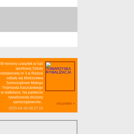
W miniony czwartek w hali
sportowej Szkoły
odstawowej nr 3 w Redzie
odbyły się Mistrzostwa
Samorządowe Małego
Trójmiasta Kaszubskiego
w siatkówce. Na parkiecie
rywalizowały drużyny
samorządowców...
wszystkie »
2025-04-30 09:27:10