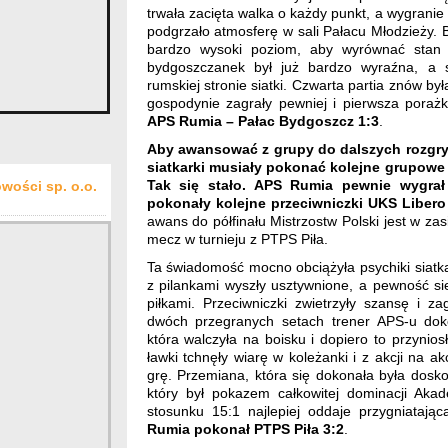
trwała zacięta walka o każdy punkt, a wygranie
podgrzało atmosferę w sali Pałacu Młodzieży. 
bardzo wysoki poziom, aby wyrównać stan
bydgoszczanek był już bardzo wyraźna, a
rumskiej stronie siatki. Czwarta partia znów 
gospodynie zagrały pewniej i pierwsza porażk
APS Rumia – Pałac Bydgoszcz 1:3
.
Aby awansować z grupy do dalszych rozgry
siatkarki musiały pokonać kolejne grupowe
Tak się stało. APS Rumia pewnie wygrał 
wości sp. o.o.
pokonały kolejne przeciwniczki UKS Libero
awans do półfinału Mistrzostw Polski jest w za
mecz w turnieju z PTPS Piła.
Ta świadomość mocno obciążyła psychiki siat
z pilankami wyszły usztywnione, a pewność si
piłkami. Przeciwniczki zwietrzyły szansę i
dwóch przegranych setach trener APS-u dok
która walczyła na boisku i dopiero to przynio
ławki tchnęły wiarę w koleżanki i z akcji na 
grę. Przemiana, która się dokonała była dosk
który był pokazem całkowitej dominacji Akad
stosunku 15:1 najlepiej oddaje przygniataj
Rumia pokonał PTPS Piła 3:2
.