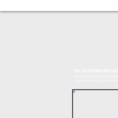
WYJAZDOWA WYGR
Cenne zwycięstwo na trudnym 
zaciętym meczu, szczypiorniści