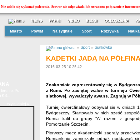
Nie udało się wykonać polecenia. Serwer nie odpowiada lub utracono połączenie z internete
NEWS
PARKI
VIDEO
BLOGI
OGŁOSZENIA
K
Miasto
Powiat
Na sygnale
Sport
Rozrywka
Nauka
»
»
Sport
Siatkówka
KADETKI JADĄ NA PÓŁFIN
2016-03-25 10:25:42
ANA
Znakomicie zaprezentowały się w Bydgoszcz
z Rumi. Po zaciętej walce w turnieju Ćwie
terenie. Po
 KS...
siatkowej, wywalczyły awans. Zagrają w Półf
czytaj dalej »
Turniej ćwierćfinałowy odbywał się w dniach
Bydgoszczy. Startowało w nich sześć zespoł
Rumia trafił do grupy "A" razem z gospo
Pomorzanie Szczecin.
Pierwszy mecz akademiczki zagrały przeciwko
Rumiankinie zamierzały jednak poddawać si