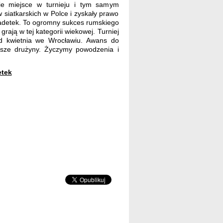
ie miejsce w turnieju i tym samym
 siatkarskich w Polce i zyskały prawo
 Kadetek. To ogromny sukces rumskiego
grają w tej kategorii wiekowej. Turniej
nd kwietnia we Wrocławiu. Awans do
epsze drużyny. Życzymy powodzenia i
etek