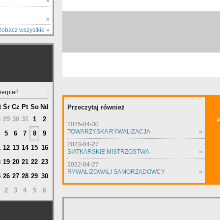
Y
»
»
zobacz wszystkie »
ierpień
t
Śr
Cz
Pt
So
Nd
Przeczytaj również
8
29
30
31
1
2
P
2025-04-30
TOWARZYSKA RYWALIZACJA
»
5
6
7
8
9
2023-04-27
1
12
13
14
15
16
SIATKARSKIE MISTRZOSTWA
»
8
19
20
21
22
23
2022-04-27
RYWALIZOWALI SAMORZĄDOWCY
»
5
26
27
28
29
30
2
3
4
5
6