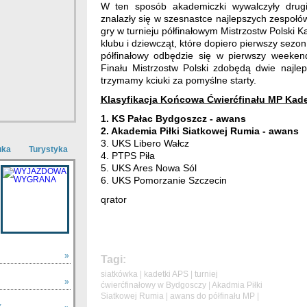
W ten sposób akademiczki wywalczyły drug
znalazły się w szesnastce najlepszych zespołów
gry w turnieju półfinałowym Mistrzostw Polski
klubu i dziewcząt, które dopiero pierwszy sezon 
półfinałowy odbędzie się w pierwszy weeke
Finału Mistrzostw Polski zdobędą dwie najl
trzymamy kciuki za pomyślne starty.
Klasyfikacja Końcowa Ćwierćfinału MP Kad
1. KS Pałac Bydgoszcz - awans
2. Akademia Piłki Siatkowej Rumia - awans
3. UKS Libero Wałcz
uka
Turystyka
4. PTPS Piła
5. UKS Ares Nowa Sól
6. UKS Pomorzanie Szczecin
qrator
»
Tagi:
siatkówka
|
kadetki APS
|
turniej
»
ćwierćfinałowy w Bydgosczy
|
Akadmia Piłki
Siatkowej Rumia
|
awans do półfinału MP
|