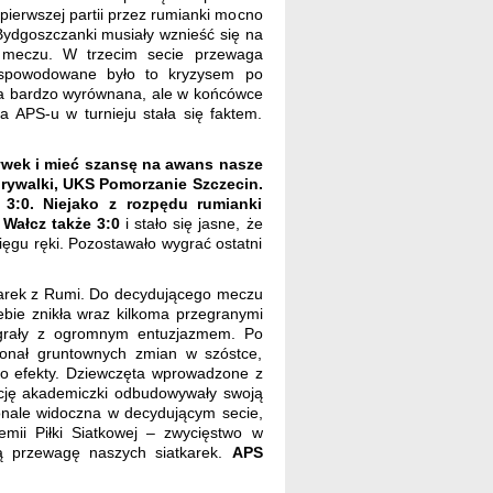
 pierwszej partii przez rumianki mocno
Bydgoszczanki musiały wznieść się na
 meczu. W trzecim secie przewaga
 spowodowane było to kryzysem po
była bardzo wyrównana, ale w końcówce
a APS-u w turnieju stała się faktem.
wek i mieć szansę na awans nasze
 rywalki, UKS Pomorzanie Szczecin.
3:0. Niejako z rozpędu rumianki
 Wałcz także 3:0
i stało się jasne, że
sięgu ręki. Pozostawało wygrać ostatni
karek z Rumi. Do decydującego meczu
ebie znikła wraz kilkoma przegranymi
 zagrały z ogromnym entuzjazmem. Po
onał gruntownych zmian w szóstce,
sło efekty. Dziewczęta wprowadzone z
akcję akademiczki odbudowywały swoją
onale widoczna w decydującym secie,
emii Piłki Siatkowej – zwycięstwo w
ącą przewagę naszych siatkarek.
APS