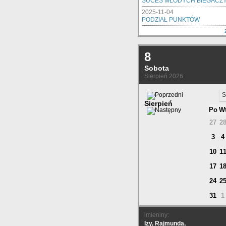
SUCES MŁODYCH BIEGACZ
2025-11-04
PODZIAŁ PUNKTÓW
8
Sobota
Sierpień 2026
S
Sierpień
Po
W
27
2
3
4
10
1
17
1
24
2
31
1
imieniny:
Izy, Rajmunda,