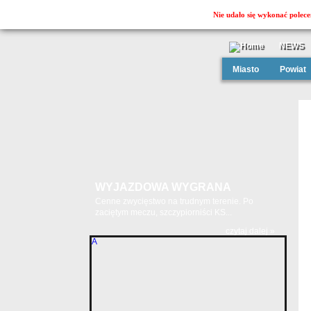
Nie udało się wykonać polece
NEWS
Miasto
Powiat
WYJAZDOWA WYGRANA
Cenne zwycięstwo na trudnym terenie. Po
zaciętym meczu, szczypiorniści KS...
czytaj dalej »