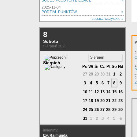
SUCES MŁODYCH BIEGACZY
»
2025-11-04
PODZIAŁ PUNKTÓW
»
zobacz wszystkie »
8
Sobota
P
Sierpień 2026
2
Sierpień
C
Sierpień
2
Po
Wt
Śr
Cz
Pt
So
Nd
P
27
28
29
30
31
1
2
2
Z
3
4
5
6
7
8
9
10
11
12
13
14
15
16
17
18
19
20
21
22
23
24
25
26
27
28
29
30
31
1
2
3
4
5
6
imieniny:
Izy, Rajmunda,